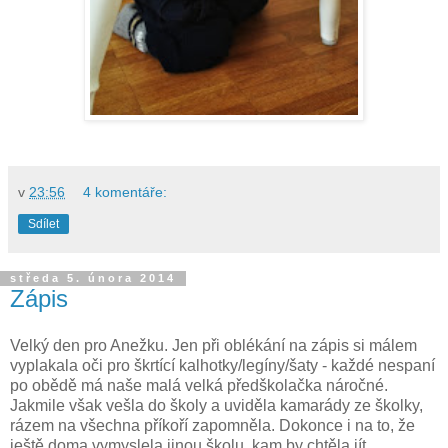
v
23:56
4 komentáře:
Sdílet
středa 5. února 2014
Zápis
Velký den pro Anežku. Jen při oblékání na zápis si málem
vyplakala oči pro škrtící kalhotky/legíny/šaty - každé nespaní
po obědě má naše malá velká předškolačka náročné.
Jakmile však vešla do školy a uviděla kamarády ze školky,
rázem na všechna příkoří zapomněla. Dokonce i na to, že
ještě doma vymyslela jinou školu, kam by chtěla jít.