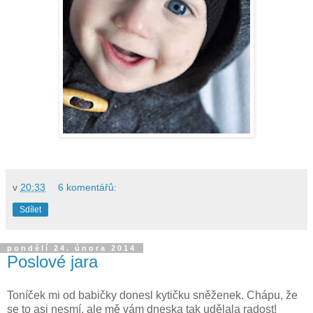
v
20:33
6 komentářů:
Sdílet
pondělí 24. února 2014
Poslové jara
Toníček mi od babičky donesl kytičku sněženek. Chápu, že
se to asi nesmí, ale mě vám dneska tak udělala radost!