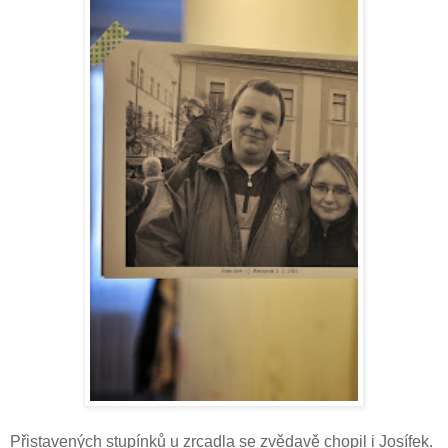
Přistavených stupínků u zrcadla se zvědavě chopil i Josífek.