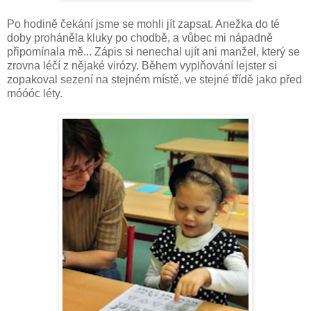
Po hodině čekání jsme se mohli jít zapsat. Anežka do té
doby proháněla kluky po chodbě, a vůbec mi nápadně
připomínala mě... Zápis si nenechal ujít ani manžel, který se
zrovna léčí z nějaké virózy. Během vyplňování lejster si
zopakoval sezení na stejném místě, ve stejné třídě jako před
móóóc léty.