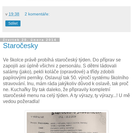
v
19:38
2 komentáře:
Sdílet
čtvrtek 20. února 2014
Staročesky
Ve školce právě probíhá staročeský týden. Do příprav se
zapojili asi úplně všichni z personálu. S dětmi ládovali
salámy (jako), pekli koláče (opravdové) a třídy zdobili
papírovými perníky. Oslavují tak 50. výročí systému školního
stravování. Inu, mám ráda jakýkoliv důvod k oslavě, tak proč
ne. Kuchařky šly tak daleko, že připravily kompletní
staročeské menu na celý týden. A ty výrazy, ty výrazy...! U mě
vedou požeradla!