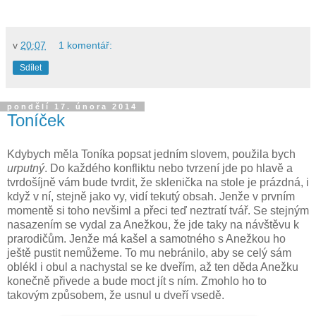
v
20:07
1 komentář:
Sdílet
pondělí 17. února 2014
Toníček
Kdybych měla Toníka popsat jedním slovem, použila bych
urputný
. Do každého konfliktu nebo tvrzení jde po hlavě a
tvrdošíjně vám bude tvrdit, že sklenička na stole je prázdná, i
když v ní, stejně jako vy, vidí tekutý obsah. Jenže v prvním
momentě si toho nevšiml a přeci teď neztratí tvář. Se stejným
nasazením se vydal za Anežkou, že jde taky na návštěvu k
prarodičům. Jenže má kašel a samotného s Anežkou ho
ještě pustit nemůžeme. To mu nebránilo, aby se celý sám
oblékl i obul a nachystal se ke dveřím, až ten děda Anežku
konečně přivede a bude moct jít s ním. Zmohlo ho to
takovým způsobem, že usnul u dveří vsedě.