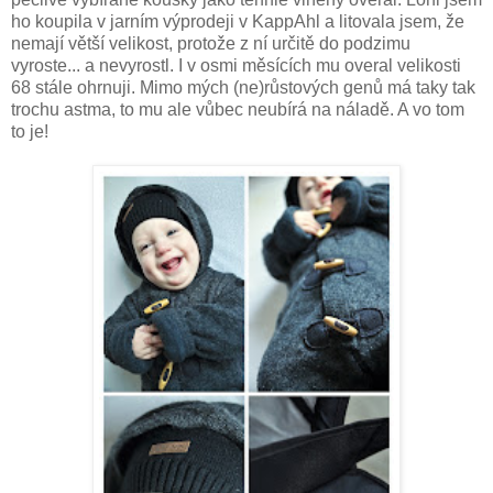
ho koupila v jarním výprodeji v KappAhl a litovala jsem, že
nemají větší velikost, protože z ní určitě do podzimu
vyroste... a nevyrostl. I v osmi měsících mu overal velikosti
68 stále ohrnuji. Mimo mých (ne)růstových genů má taky tak
trochu astma, to mu ale vůbec neubírá na náladě. A vo tom
to je!