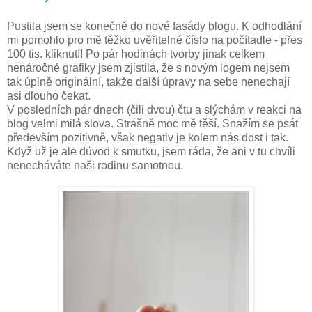
Pustila jsem se konečně do nové fasády blogu. K odhodlání
mi pomohlo pro mě těžko uvěřitelné číslo na počítadle - přes
100 tis. kliknutí! Po pár hodinách tvorby jinak celkem
nenáročné grafiky jsem zjistila, že s novým logem nejsem
tak úplně originální, takže další úpravy na sebe nenechají
asi dlouho čekat.
V posledních pár dnech (čili dvou) čtu a slýchám v reakci na
blog velmi milá slova. Strašně moc mě těší. Snažím se psát
především pozitivně, však negativ je kolem nás dost i tak.
Když už je ale důvod k smutku, jsem ráda, že ani v tu chvíli
nenecháváte naši rodinu samotnou.