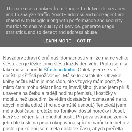
This site uses cookies from Google to deliver its services
and to analyze traffic. Your IP address and user-agent are
shared with Google along with performance and security
metrics to ensure quality of service, generate usage
statistics, and to detect and address abuse.
čtvrtek 27. února 2014
LEARN MORE
GOT IT
Štěstí
Navzdory zdraví členů naší domácnosti vím, že máme veliké
štěstí. Jen je těžké tomu štěstí každý den věřit. Proto jsem si
také musela pořídit
Šťastnou knihu
. Chtěla jsem se v ní
dočíst, jak štěstí prožívat víc. Má se to asi takhle. Obvykle
knihy nečtu. Mám je moc ráda, ale vždycky mám pocit, že
místo čtení mohu dělat něco zajímavějšího. (Nebo jsem příliš
unavená na četbu a raději hodinu přemisťuji kostičky v
mobilu, než usoudím, že vidím dostatečně rozmazaně na to,
abych mohla odložit hru a okamžitě usnout.) Tentokrát jsem
měla dost času, protože po Toníkovi dostal horečky i Josef,
který se mě jen tak nehodlal pustit. Při povalování po zemi v
jeho blízkosti, na prsou okupována spícím marůdkem nebo v
posteli při kojení jsem měla dostatek času, abych přečetla