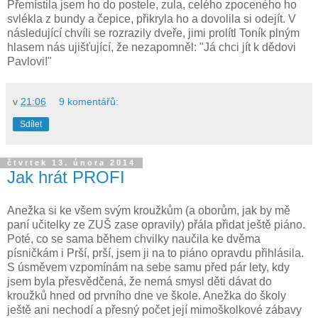
Přemístila jsem ho do postele, zula, celého zpoceného ho
svlékla z bundy a čepice, přikryla ho a dovolila si odejít. V
následující chvíli se rozrazily dveře, jimi prolítl Toník plným
hlasem nás ujišťující, že nezapomněl: "Já chci jít k dědovi
Pavlovi!"
v
21:06
9 komentářů:
Sdílet
čtvrtek 13. února 2014
Jak hrát PROFI
Anežka si ke všem svým kroužkům (a oborům, jak by mě
paní učitelky ze ZUŠ zase opravily) přála přidat ještě piáno.
Poté, co se sama během chvilky naučila ke dvěma
písničkám i Prší, prší, jsem ji na to piáno opravdu přihlásila.
S úsměvem vzpomínám na sebe samu před pár lety, kdy
jsem byla přesvědčená, že nemá smysl děti dávat do
kroužků hned od prvního dne ve škole. Anežka do školy
ještě ani nechodí a přesný počet její mimoškolkové zábavy