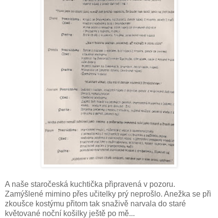
A naše staročeská kuchtička připravená v pozoru.
Zamýšlené mimino přes učitelky prý neprošlo. Anežka se při
zkoušce kostýmu přitom tak snaživě narvala do staré
květované noční košilky ještě po mě...