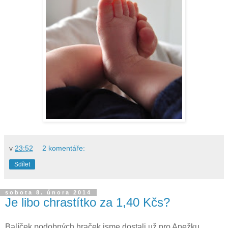
v
23:52
2 komentáře:
Sdílet
sobota 8. února 2014
Je libo chrastítko za 1,40 Kčs?
Balíček podobných hraček jsme dostali už pro Anežku.