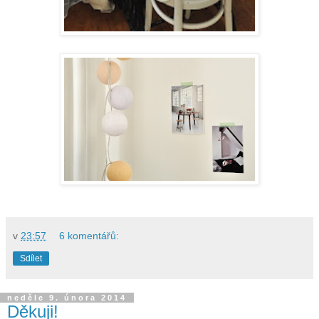
v
23:57
6 komentářů:
Sdílet
neděle 9. února 2014
Děkuji!