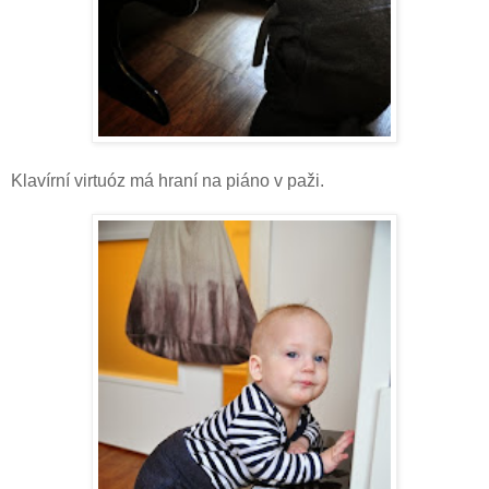
Klavírní virtuóz má hraní na piáno v paži.