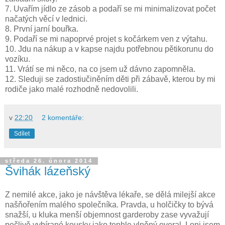
7. Uvařím jídlo ze zásob a podaří se mi minimalizovat počet
načatých věcí v lednici.
8. První jarní bouřka.
9. Podaří se mi napoprvé projet s kočárkem ven z výtahu.
10. Jdu na nákup a v kapse najdu potřebnou pětikorunu do
vozíku.
11. Vrátí se mi něco, na co jsem už dávno zapomněla.
12. Sleduji se zadostiučiněním děti při zábavě, kterou by mi
rodiče jako malé rozhodně nedovolili.
v
22:20
2 komentáře:
Sdílet
středa 26. února 2014
Švihák lázeňský
Z nemilé akce, jako je návštěva lékaře, se dělá milejší akce
našňořením malého společníka. Pravda, u holčičky to bývá
snažší, u kluka menší objemnost garderoby zase vyvažují
pečlivě vybírané kousky jako tenhle vlněný overal. Loni jsem