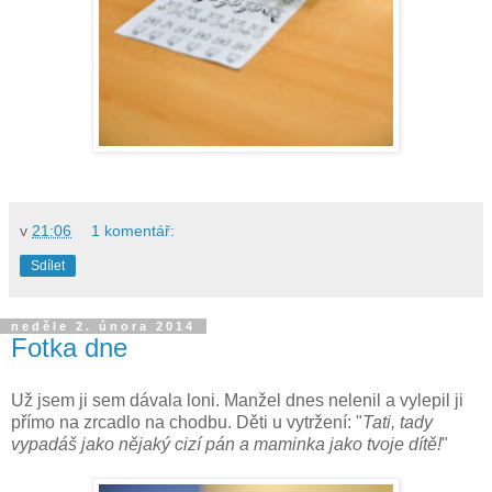
v
21:06
1 komentář:
Sdílet
neděle 2. února 2014
Fotka dne
Už jsem ji sem dávala loni. Manžel dnes nelenil a vylepil ji
přímo na zrcadlo na chodbu. Děti u vytržení: "
Tati, tady
vypadáš jako nějaký cizí pán a maminka jako tvoje dítě!
"