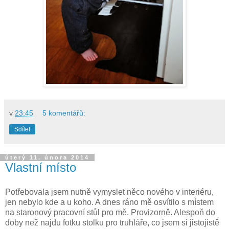
v
23:45
5 komentářů:
Sdílet
úterý 11. února 2014
Vlastní místo
Potřebovala jsem nutně vymyslet něco nového v interiéru,
jen nebylo kde a u koho. A dnes ráno mě osvítilo s místem
na staronový pracovní stůl pro mě. Provizorně. Alespoň do
doby než najdu fotku stolku pro truhláře, co jsem si jistojistě