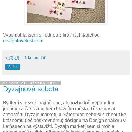
Vypomohla jsem si jednou z krásných tapet od
designlovefest.com
.
v
22:28
1 komentář:
Sdílet
sobota 21. března 2015
Dyzajnová sobota
Bydlení v hezké krajině ano, ale rozhodně nepohrdnu
jednou za čas vzduchem hlavního města. Třeba nasát
atmosféru Dyzajn marketu u Národního nebo si čichnout ke
krásnému (leč poskrovnému) designu na Design shakeru v
Letňanech na výstavišti. Dyzajn market jsem si mohla