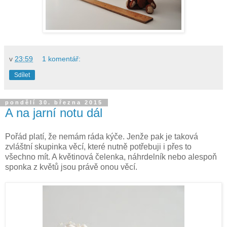
v
23:59
1 komentář:
Sdílet
pondělí 30. března 2015
A na jarní notu dál
Pořád platí, že nemám ráda kýče. Jenže pak je taková
zvláštní skupinka věcí, které nutně potřebuji i přes to
všechno mít. A květinová čelenka, náhrdelník nebo alespoň
sponka z květů jsou právě onou věcí.