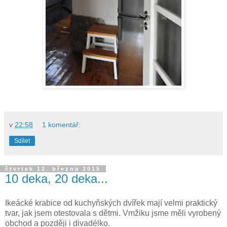
v
22:58
1 komentář:
Sdílet
čtvrtek 12. března 2015
10 deka, 20 deka...
Ikeácké krabice od kuchyňských dvířek mají velmi praktický
tvar, jak jsem otestovala s dětmi. Vmžiku jsme měli vyrobený
obchod a později i divadélko.