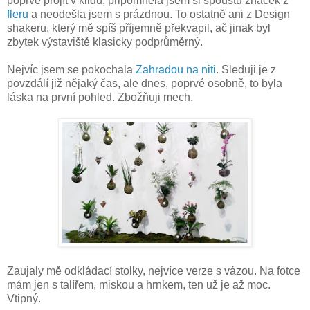
poprvé projít v klidu, připomněla jsem si spoustu značek z
fleru
a neodešla jsem s prázdnou. To ostatně ani z Design
shakeru, který mě spíš příjemně překvapil, ač jinak byl
zbytek výstaviště klasicky podprůměrný.
Nejvíc jsem se pokochala
Zahradou na niti
. Sleduji je z
povzdálí již nějaký čas, ale dnes, poprvé osobně, to byla
láska na první pohled. Zbožňuji mech.
Zaujaly mě odkládací stolky, nejvíce verze s vázou. Na fotce
mám jen s talířem, miskou a hrnkem, ten už je až moc.
Vtipný.