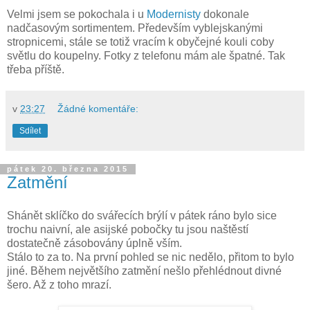
Velmi jsem se pokochala i u
Modernisty
dokonale
nadčasovým sortimentem. Především vyblejskanými
stropnicemi, stále se totiž vracím k obyčejné kouli coby
světlu do koupelny. Fotky z telefonu mám ale špatné. Tak
třeba příště.
v
23:27
Žádné komentáře:
Sdílet
pátek 20. března 2015
Zatmění
Shánět sklíčko do svářecích brýlí v pátek ráno bylo sice
trochu naivní, ale asijské pobočky tu jsou naštěstí
dostatečně zásobovány úplně vším.
Stálo to za to. Na první pohled se nic nedělo, přitom to bylo
jiné. Během největšího zatmění nešlo přehlédnout divné
šero. Až z toho mrazí.