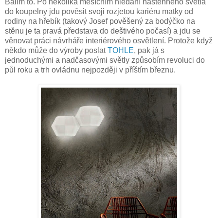
Balím to. Po několika měsíčním hledání nástěnného světla
do koupelny jdu pověsit svoji rozjetou kariéru matky od
rodiny na hřebík (takový Josef pověšený za bodýčko na
stěnu je ta pravá představa do deštivého počasí) a jdu se
věnovat práci návrháře interiérového osvětlení. Protože když
někdo může do výroby poslat
TOHLE
, pak já s
jednoduchými a nadčasovými světly způsobím revoluci do
půl roku a trh ovládnu nejpozději v příštím březnu.