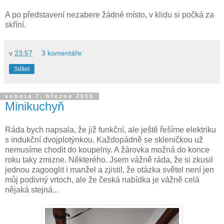
A po představení nezabere žádné místo, v klidu si počká za
skříní.
v
23:57
3 komentáře:
Sdílet
sobota 7. března 2015
Minikuchyň
Ráda bych napsala, že již funkční, ale ještě řešíme elektriku
s indukční dvojplotýnkou. Každopádně se skleničkou už
nemusíme chodit do koupelny. A žárovka možná do konce
roku taky zmizne. Některého. Jsem vážně ráda, že si zkusil
jednou zagooglit i manžel a zjistil, že otázka světel není jen
můj podivný vrtoch, ale že česká nabídka je vážně celá
nějaká stejná...