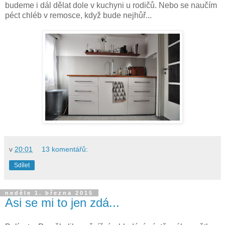
budeme i dál dělat dole v kuchyni u rodičů. Nebo se naučím
péct chléb v remosce, když bude nejhůř...
v
20:01
13 komentářů:
Sdílet
neděle 1. března 2015
Asi se mi to jen zdá...