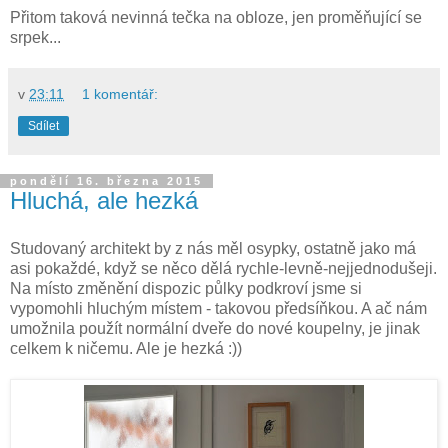
Přitom taková nevinná tečka na obloze, jen proměňující se
srpek...
v
23:11
1 komentář:
Sdílet
pondělí 16. března 2015
Hluchá, ale hezká
Studovaný architekt by z nás měl osypky, ostatně jako má
asi pokaždé, když se něco dělá rychle-levně-nejjednodušeji.
Na místo změnění dispozic půlky podkroví jsme si
vypomohli hluchým místem - takovou předsíňkou. A ač nám
umožnila použít normální dveře do nové koupelny, je jinak
celkem k ničemu. Ale je hezká :))