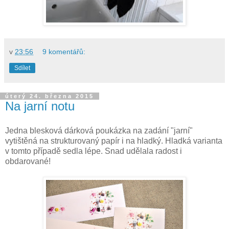
v
23:56
9 komentářů:
Sdílet
úterý 24. března 2015
Na jarní notu
Jedna blesková dárková poukázka na zadání "jarní"
vytištěná na strukturovaný papír i na hladký. Hladká varianta
v tomto případě sedla lépe. Snad udělala radost i
obdarované!