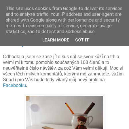
This site uses cookies from Google to deliver its services
and to analyze traffic. Your IP address and user-agent are
shared with Google along with performance and security
metrics to ensure quality of service, generate usage
statistics, and to detect and address abuse.
úterý 31. března 2015
LEARN MORE
GOT IT
Obličejům blíž
Odhodlala jsem se zase jít o kus dál se svou kůží na trh a
velmi mi k tomu pomohlo současných 108 členů a to
neuvěřitelné číslo návštěv, za což Vám velmi děkuji. Moc si
všech těch milých komentářů, kterými mě zahrnujete, vážím.
Snad i pro Vás bude tedy vítaný můj nový profil na
Facebooku
.