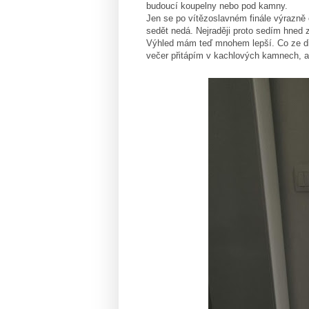
budoucí koupelny nebo pod kamny.
Jen se po vítězoslavném finále výrazně 
sedět nedá. Nejraději proto sedím hned 
Výhled mám teď mnohem lepší. Co ze dře
večer přitápím v kachlových kamnech, a 