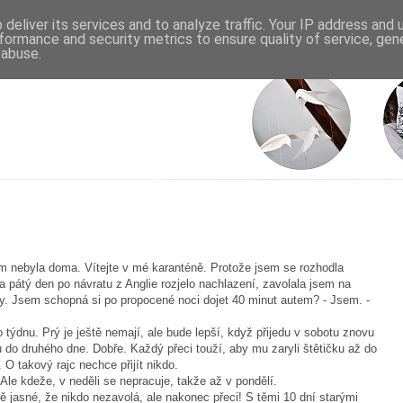
deliver its services and to analyze traffic. Your IP address and
formance and security metrics to ensure quality of service, ge
 abuse.
em nebyla doma. Vítejte v mé karanténě. Protože jsem se rozhodla
pátý den po návratu z Anglie rozjelo nachlazení, zavolala jsem na
y. Jsem schopná si po propocené noci dojet 40 minut autem? - Jsem. -
 týdnu. Prý je ještě nemají, ale bude lepší, když přijedu v sobotu znovu
 do druhého dne. Dobře. Každý přeci touží, aby mu zaryli štětičku až do
O takový rajc nechce přijít nikdo.
le kdeže, v neděli se nepracuje, takže až v pondělí.
ě jasné, že nikdo nezavolá, ale nakonec přeci! S těmi 10 dní starými