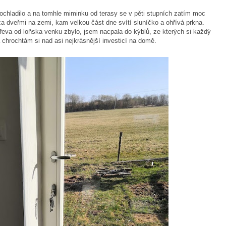
ochladilo a na tomhle miminku od terasy se v pěti stupních zatím moc
za dveřmi na zemi, kam velkou část dne svítí sluníčko a ohřívá prkna.
va od loňska venku zbylo, jsem nacpala do kýblů, ze kterých si každý
chrochtám si nad asi nejkrásnější investicí na domě.