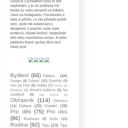
Doma to s pořádkem naše tři děti
nepřehání, o to víc potřebuji mít
hezky po svém alespoň na fotkách.
Jsem na Instagramu i Facebooku a
ráda si přečtu, co vás přivedlo právě
sem - jestli mé koketování s
designem, s psaním, naše malé
podkroví, nějaké tvoření, nadprůměr
dětí nebo manželova nemoc. A nebo
jakékoliv dobré zprávy, těch není
nikdy dost.
Bydlení
(66)
Dělám...
(44)
Design
(8)
Dopisy
(10)
Doplňky
(9)
Foto
(6)
Hlášky
(7)
Dům
(4)
Koláže
(1)
Moudrá květena
(8)
Na
Kostýmy
(2)
návštěvě
(9)
Nad knihou
(1)
Občasník
(114)
Oblečení
Oslava
(20)
Ostatní
(28)
(14)
Pro děti
(75)
Pro oko
(86)
Realizace
(8)
Retro
(15)
Rodina
(92)
Tipy
(23)
Tipy