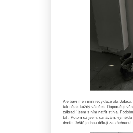
Ale baví mě i mini recyklace ala Babica.
tak nějak každý váleček. Doporučuji však 
zábradlí jsem s ním natřít stihla. Podob
tah. Potom už jsem, uznávám, vyměkla i 
dveře. Ještě jednou děkuji za záchranu!