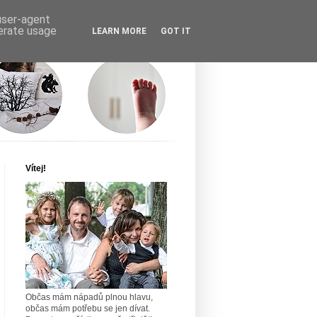
 user-agent
nerate usage
LEARN MORE
GOT IT
Vítej!
Občas mám nápadů plnou hlavu,
občas mám potřebu se jen dívat.