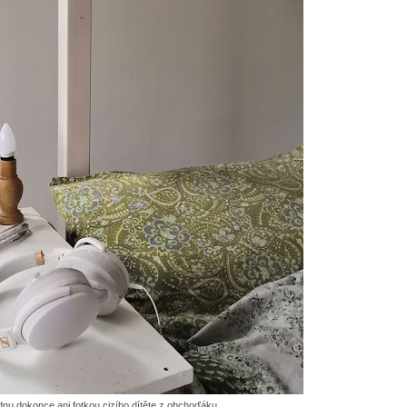
nu dokonce ani fotkou cizího dítěte z obchoďáku.