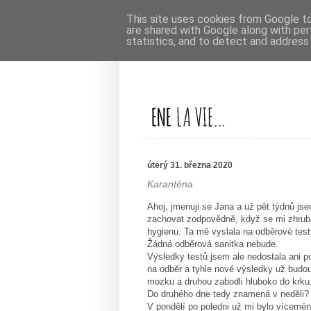
This site uses cookies from Google to 
are shared with Google along with per
statistics, and to detect and address
úterý 31. března 2020
Karanténa
Ahoj, jmenuji se Jana a už pět týdnů js
zachovat zodpovědně, když se mi zhruba 
hygienu. Ta mě vyslala na odběrové test
Žádná odběrová sanitka nebude.
Výsledky testů jsem ale nedostala ani po
na odběr a tyhle nové výsledky už budou
mozku a druhou zabodli hluboko do krku. 
Do druhého dne tedy znamená v neděli? A
V pondělí po poledni už mi bylo vícemén