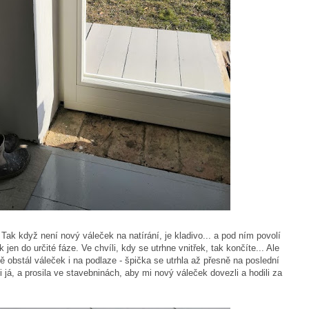
 Tak když není nový váleček na natírání, je kladivo... a pod ním povolí
jen do určité fáze. Ve chvíli, kdy se utrhne vnitřek, tak končíte... Ale
ně obstál váleček i na podlaze - špička se utrhla až přesně na poslední
já, a prosila ve stavebninách, aby mi nový váleček dovezli a hodili za