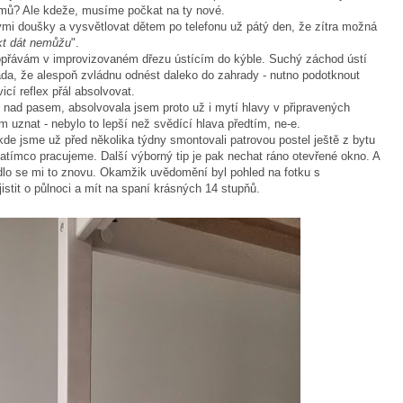
omů? Ale kdeže, musíme počkat na ty nové.
ými doušky a vysvětlovat dětem po telefonu už pátý den, že zítra možná
akt dát nemůžu
".
dopřávám v improvizovaném dřezu ústícím do kýble. Suchý záchod ústí
áda, že alespoň zvládnu odnést daleko do zahrady - nutno podotknout
icí reflex přál absolvovat.
nad pasem, absolvovala jsem proto už i mytí hlavy v připravených
 uznat - nebylo to lepší než svědící hlava předtím, ne-e.
 kde jsme už před několika týdny smontovali patrovou postel ještě z bytu
 zatímco pracujeme. Další výborný tip je pak nechat ráno otevřené okno. A
dlo se mi to znovu. Okamžik uvědomění byl pohled na fotku s
istit o půlnoci a mít na spaní krásných 14 stupňů.