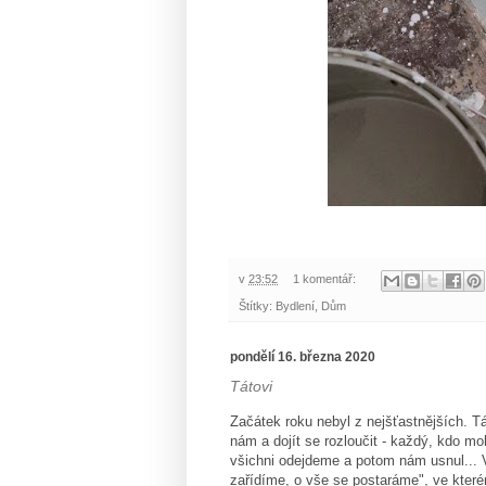
v
23:52
1 komentář:
Štítky:
Bydlení
,
Dům
pondělí 16. března 2020
Tátovi
Začátek roku nebyl z nejšťastnějších. Tá
nám a dojít se rozloučit - každý, kdo moh
všichni odejdeme a potom nám usnul... V
zařídíme, o vše se postaráme", ve kterém