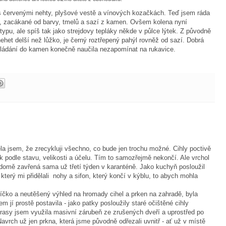
 červenými nehty, plyšové vestě a vínových kozačkách. Teď jsem ráda
u, zacákané od barvy, tmelů a sazí z kamen. Ovšem kolena nyní
ypu, ale spíš tak jako strejdovy tepláky někde v půlce lýtek. Z původně
ehet delší než lůžko, je černý roztřepený pahýl rovněž od sazí. Dobrá
kládání do kamen konečně naučila nezapomínat na rukavice.
la jsem, že zrecykluji všechno, co bude jen trochu možné. Cihly poctivě
k podle stavu, velikosti a účelu. Tím to samozřejmě nekončí. Ale vrchol
domě zavřená sama už třetí týden v karanténě. Jako kuchyň posloužil
terý mi přidělali nohy a sifon, který končí v kýblu, to abych mohla
íčko a neutěšený výhled na hromady cihel a prken na zahradě, byla
em jí prostě postavila - jako patky posloužily staré očištěné cihly
rasy jsem využila masivní zárubeň ze zrušených dveří a uprostřed po
Navrch už jen prkna, která jsme původně odřezali uvnitř - ať už v místě