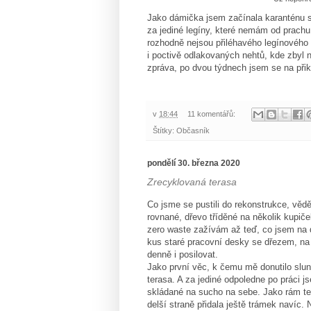
Jako dámička jsem začínala karanténu s
za jediné legíny, které nemám od prach
rozhodně nejsou přiléhavého legínového t
i poctivě odlakovaných nehtů, kde zbyl n
zpráva, po dvou týdnech jsem se na při
v
18:44
11 komentářů:
Štítky:
Občasník
pondělí 30. března 2020
Zrecyklovaná terasa
Co jsme se pustili do rekonstrukce, vědě
rovnané, dřevo tříděné na několik kupiče
zero waste zažívám až teď, co jsem na 
kus staré pracovní desky se dřezem, na k
denně i posilovat.
Jako první věc, k čemu mě donutilo slun
terasa. A za jediné odpoledne po práci js
skládané na sucho na sebe. Jako rám te
delší straně přidala ještě trámek navíc. 