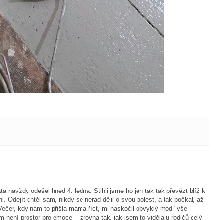
ta navždy odešel hned 4. ledna. Stihli jsme ho jen tak tak převézt blíž k
l. Odejít chtěl sám, nikdy se nerad dělil o svou bolest, a tak počkal, až
ečer, kdy nám to přišla máma říct, mi naskočil obvyklý mód "vše
 není prostor pro emoce - zrovna tak, jak jsem to viděla u rodičů celý