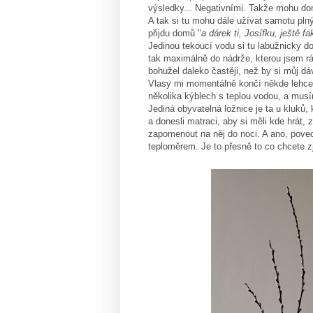
výsledky... Negativními. Takže mohu d
A tak si tu mohu dále užívat samotu pln
přijdu domů "
a dárek ti, Josífku, ještě f
Jedinou tekoucí vodu si tu labužnicky 
tak maximálně do nádrže, kterou jsem r
bohužel daleko častěji, než by si můj dáv
Vlasy mi momentálně končí někde lehce 
několika kýblech s teplou vodou, a musím
Jediná obyvatelná ložnice je ta u kluků,
a donesli matraci, aby si měli kde hrát,
zapomenout na něj do noci. A ano, pove
teploměrem. Je to přesně to co chcete zj