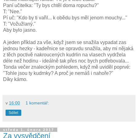
Paní učitelka: "Ty bys chtěl doma ropuchu?"
T: "Nee."
Pí uč: "Kdo by ti vařil... k obědu bys měl jenom mouchy..."
T: "Vožužlaný."
Aby bylo jasno.
A jeden příklad za vše, když jsem se snažila vypadat zas
jednou hezky - kadeřnice se opravdu snažila, aby mi nějaká
z těch poctivě nakroucených kudrlin na vlasech vydržela
déle než hodinu - ideálně tak přes noc bych potřebovala...
Tonda večer znaleckým pohledem, když mě uviděl poprvé:
"Tohle jsou ty kudrnky? A proč je nemáš i nahoře?"
Díky kámo.
v
16:00
1 komentář:
Sdílet
středa 1. února 2017
Za vysvědčení