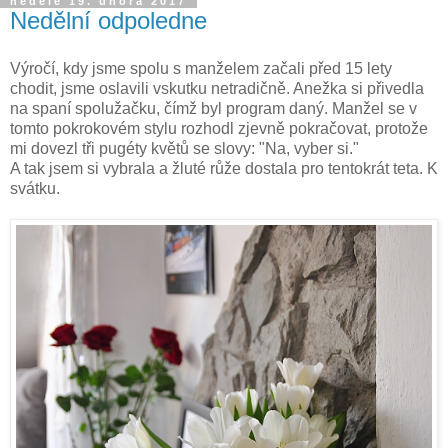
neděle 19. února 2017
Nedělní odpoledne
Výročí, kdy jsme spolu s manželem začali před 15 lety
chodit, jsme oslavili vskutku netradičně. Anežka si přivedla
na spaní spolužačku, čímž byl program daný. Manžel se v
tomto pokrokovém stylu rozhodl zjevně pokračovat, protože
mi dovezl tři pugéty květů se slovy: "Na, vyber si."
A tak jsem si vybrala a žluté růže dostala pro tentokrát teta. K
svátku.