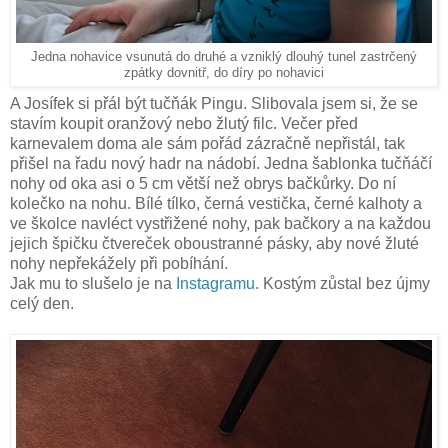
Jedna nohavice vsunutá do druhé a vzniklý dlouhý tunel zastrčený
zpátky dovnitř, do díry po nohavici
A Josífek si přál být tučňák Pingu. Slibovala jsem si, že se
stavím koupit oranžový nebo žlutý filc. Večer před
karnevalem doma ale sám pořád zázračně nepřistál, tak
přišel na řadu nový hadr na nádobí. Jedna šablonka tučňáčí
nohy od oka asi o 5 cm větší než obrys bačkůrky. Do ní
kolečko na nohu. Bílé tílko, černá vestička, černé kalhoty a
ve školce navléct vystřižené nohy, pak bačkory a na každou
jejich špičku čtvereček oboustranné pásky, aby nové žluté
nohy nepřekážely při pobíhání.
Jak mu to slušelo je na
Instagramu
. Kostým zůstal bez újmy
celý den.