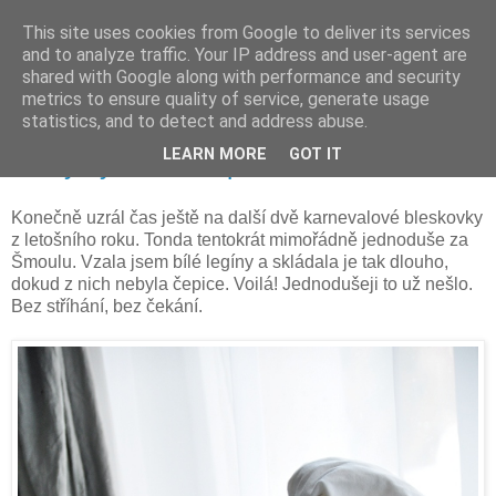
This site uses cookies from Google to deliver its services
and to analyze traffic. Your IP address and user-agent are
shared with Google along with performance and security
metrics to ensure quality of service, generate usage
statistics, and to detect and address abuse.
čtvrtek 23. února 2017
LEARN MORE
GOT IT
Kostýmy bez nákupu
Konečně uzrál čas ještě na další dvě karnevalové bleskovky
z letošního roku. Tonda tentokrát mimořádně jednoduše za
Šmoulu. Vzala jsem bílé legíny a skládala je tak dlouho,
dokud z nich nebyla čepice. Voilá! Jednodušeji to už nešlo.
Bez stříhání, bez čekání.