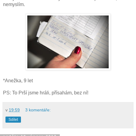
nemyslím.
*Anežka, 9 let
PS: To Prší jsme hráli, přísahám, bez ní!
v
19:59
3 komentáře:
Sdílet