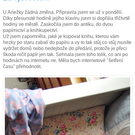
U Anežky žádná změna. Připravila jsem se už v pondělí.
Díky přesunuté hodině jejího klavíru jsem si dopřála třičtvrtě
hodiny ve městě. Zaskočila jsem do antiku, do dvou
papírnictví a knihkupectví.
Už jsem zapomněla, jaké je kupovat knihu, kterou vám
hezky po staru zabalí do papíru a vy to tak stůj co stůj musíte
vydržet domů nebo nedejbože do předání, protože je přeci
škoda ničit papír jen tak. Sehnala jsem toho tolik, co ani po
hodinách na internetu ne. Měla bych internetové "šetření
času" přehodnotit.