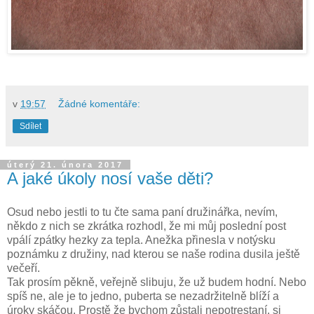
v
19:57
Žádné komentáře:
Sdílet
úterý 21. února 2017
A jaké úkoly nosí vaše děti?
Osud nebo jestli to tu čte sama paní družinářka, nevím,
někdo z nich se zkrátka rozhodl, že mi můj poslední post
vpálí zpátky hezky za tepla. Anežka přinesla v notýsku
poznámku z družiny, nad kterou se naše rodina dusila ještě
večeří.
Tak prosím pěkně, veřejně slibuju, že už budem hodní. Nebo
spíš ne, ale je to jedno, puberta se nezadržitelně blíží a
úroky skáčou. Prostě že bychom zůstali nepotrestaní, si