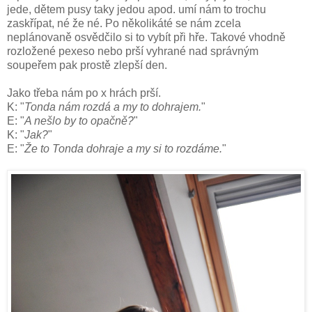
jede, dětem pusy taky jedou apod. umí nám to trochu
zaskřípat, né že né. Po několikáté se nám zcela
neplánovaně osvědčilo si to vybít při hře. Takové vhodně
rozložené pexeso nebo prší vyhrané nad správným
soupeřem pak prostě zlepší den.
Jako třeba nám po x hrách prší.
K: "
Tonda nám rozdá a my to dohrajem.
"
E: "
A nešlo by to opačně?
"
K: "
Jak?
"
E: "
Že to Tonda dohraje a my si to rozdáme.
"