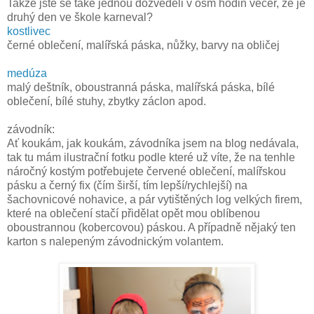
Takže jste se také jednou dozvěděli v osm hodin večer, že je
druhý den ve škole karneval?
kostlivec
černé oblečení, malířská páska, nůžky, barvy na obličej
medúza
malý deštník, oboustranná páska, malířská páska, bílé
oblečení, bílé stuhy, zbytky záclon apod.
závodník:
Ať koukám, jak koukám, závodníka jsem na blog nedávala,
tak tu mám ilustrační fotku podle které už víte, že na tenhle
náročný kostým potřebujete červené oblečení, malířskou
pásku a černý fix (čím širší, tím lepší/rychlejší) na
šachovnicové nohavice, a pár vytištěných log velkých firem,
které na oblečení stačí přidělat opět mou oblíbenou
oboustrannou (kobercovou) páskou. A případně nějaký ten
karton s nalepeným závodnickým volantem.