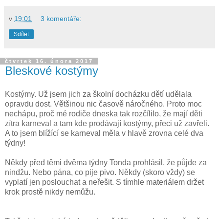
v
19:01
3 komentáře:
Sdílet
čtvrtek 16. února 2017
Bleskové kostýmy
Kostýmy. Už jsem jich za školní docházku dětí udělala
opravdu dost. Většinou nic časově náročného. Proto moc
nechápu, proč mé rodiče dneska tak rozčílilo, že mají děti
zítra karneval a tam kde prodávají kostýmy, přeci už zavřeli.
A to jsem blížící se karneval měla v hlavě zrovna celé dva
týdny!
Někdy před těmi dvěma týdny Tonda prohlásil, že půjde za
nindžu. Nebo pána, co pije pivo. Někdy (skoro vždy) se
vyplatí jen poslouchat a neřešit. S tímhle materiálem držet
krok prostě nikdy nemůžu.