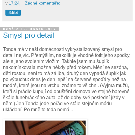
v
17:24
Žádné komentáře:
Sdílet
neděle 12. února 2017
Smysl pro detail
Tonda má v naší domácnosti vykrystalizovaný smysl pro
detail nejvíc. Přemýšlím, nakolik je vhodné fotit jeho spodky,
ale s jeho svolením vložím. Takhle jsem mu šuplík
nakomínkovala možná někdy před rokem. Mění se sezóna,
děti rostou, není to má záliba, druhý den vypadá šuplík jak
po výbuchu: dnes je den lepší na červené spoďáry než na
modré, které jsou na vrchu, známe to všichni. (Vyjma mužů,
kteří si prádlo kupují od opuštění domova ve stejné barevné
škále funebráckého auta, až do doby své poslední jízdy v
něm.) Jen Tonda jede pořád ve stále stejném módu
ukládaní. Po mně to teda nemá...