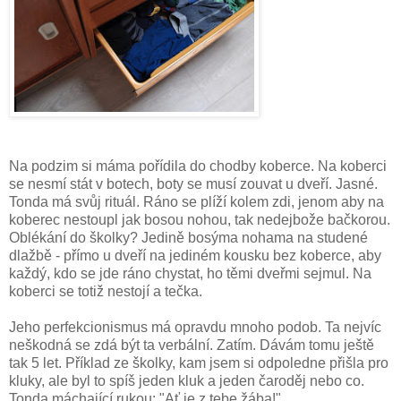
Na podzim si máma pořídila do chodby koberce. Na koberci
se nesmí stát v botech, boty se musí zouvat u dveří. Jasné.
Tonda má svůj rituál. Ráno se plíží kolem zdi, jenom aby na
koberec nestoupl jak bosou nohou, tak nedejbože bačkorou.
Oblékání do školky? Jedině bosýma nohama na studené
dlažbě - přímo u dveří na jediném kousku bez koberce, aby
každý, kdo se jde ráno chystat, ho těmi dveřmi sejmul. Na
koberci se totiž nestojí a tečka.
Jeho perfekcionismus má opravdu mnoho podob. Ta nejvíc
neškodná se zdá být ta verbální. Zatím. Dávám tomu ještě
tak 5 let. Příklad ze školky, kam jsem si odpoledne přišla pro
kluky, ale byl to spíš jeden kluk a jeden čaroděj nebo co.
Tonda máchající rukou: "Ať je z tebe žába!"