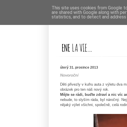
This site uses cookies from Google to 
are shared with Google along with per
statistics, and to detect and address
úterý 31. prosince 2013
Novoroční
Děti přivezly v kufru auta z výletu dva 
obrázek pro ten náš nový rok.
Mějte se rádi, buďte zdraví a nic víc a
nebude, to slyším ráda, byl náročný. Ne
nějaký výlet všichni, společně, celá rodi