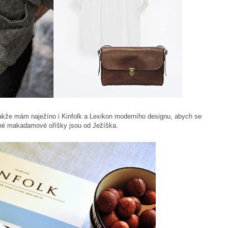
kže mám naježíno i Kinfolk a Lexikon moderního designu, abych se
ené makadamové oříšky jsou od Ježíška.