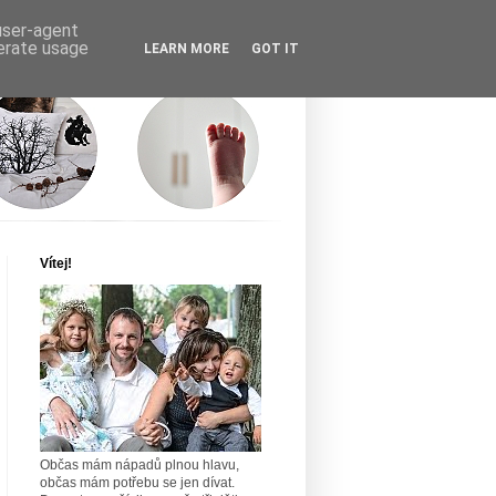
 user-agent
nerate usage
LEARN MORE
GOT IT
Vítej!
Občas mám nápadů plnou hlavu,
občas mám potřebu se jen dívat.