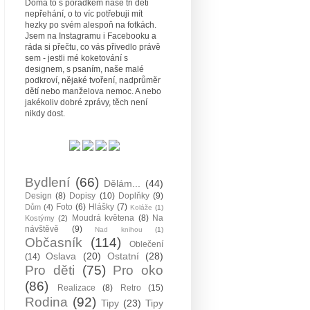
Doma to s pořádkem naše tři děti
nepřehání, o to víc potřebuji mít
hezky po svém alespoň na fotkách.
Jsem na Instagramu i Facebooku a
ráda si přečtu, co vás přivedlo právě
sem - jestli mé koketování s
designem, s psaním, naše malé
podkroví, nějaké tvoření, nadprůměr
dětí nebo manželova nemoc. A nebo
jakékoliv dobré zprávy, těch není
nikdy dost.
Bydlení
(66)
Dělám...
(44)
Design
(8)
Dopisy
(10)
Doplňky
(9)
Foto
(6)
Hlášky
(7)
Dům
(4)
Koláže
(1)
Moudrá květena
(8)
Na
Kostýmy
(2)
návštěvě
(9)
Nad knihou
(1)
Občasník
(114)
Oblečení
Oslava
(20)
Ostatní
(28)
(14)
Pro děti
(75)
Pro oko
(86)
Realizace
(8)
Retro
(15)
Rodina
(92)
Tipy
(23)
Tipy