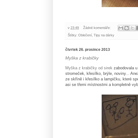
v
23:49
Žádné komentáře:
Štítky:
Oblečení
,
Tipy na dárky
čtvrtek 26. prosince 2013
Myška z krabičky
Myška z krabičky od sirek
zabodovala u 
stromeček, křesílko, brýle, noviny... An
ze skříně i křesílko a lampičku, které 
asi se třemi místnostmi a kompletně vy