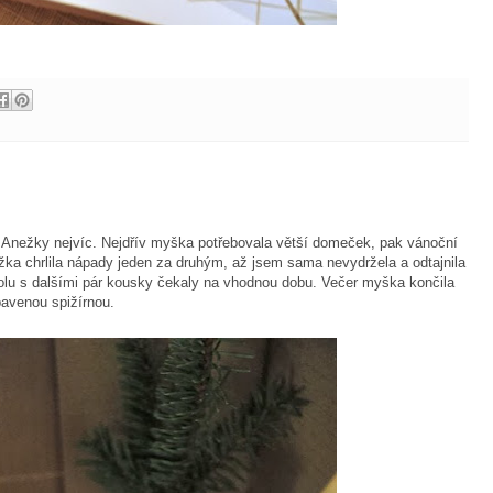
Anežky nejvíc. Nejdřív myška potřebovala větší domeček, pak vánoční
ežka chrlila nápady jeden za druhým, až jsem sama nevydržela a odtajnila
spolu s dalšími pár kousky čekaly na vhodnou dobu. Večer myška končila
bavenou spižírnou.