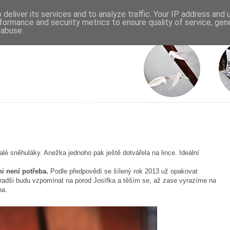
deliver its services and to analyze traffic. Your IP address and
formance and security metrics to ensure quality of service, ge
 abuse.
malé sněhuláky. Anežka jednoho pak ještě dotvářela na lince. Ideální
ni není potřeba.
Podle předpovědí se šílený rok 2013 už opakovat
jradši budu vzpomínat na porod Josífka a těším se, až zase vyrazíme na
na.