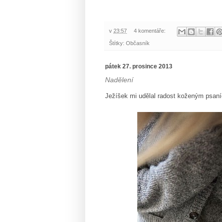
v
23:57
4 komentáře:
Štítky:
Občasník
pátek 27. prosince 2013
Nadělení
Ježíšek mi udělal radost koženým psan