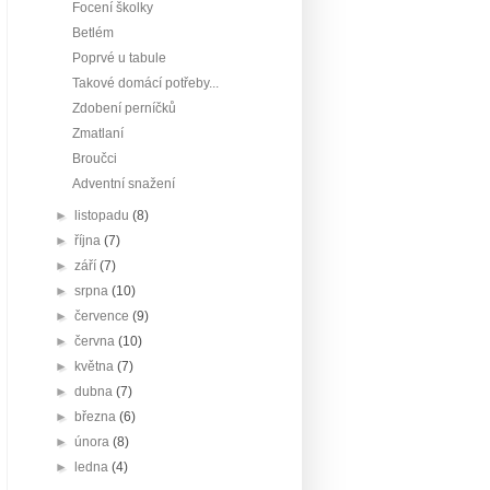
Focení školky
Betlém
Poprvé u tabule
Takové domácí potřeby...
Zdobení perníčků
Zmatlaní
Broučci
Adventní snažení
►
listopadu
(8)
►
října
(7)
►
září
(7)
►
srpna
(10)
►
července
(9)
►
června
(10)
►
května
(7)
►
dubna
(7)
►
března
(6)
►
února
(8)
►
ledna
(4)