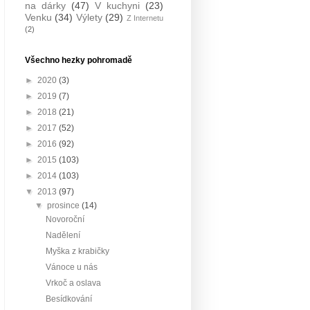
na dárky
(47)
V kuchyni
(23)
Venku
(34)
Výlety
(29)
Z Internetu
(2)
Všechno hezky pohromadě
►
2020
(3)
►
2019
(7)
►
2018
(21)
►
2017
(52)
►
2016
(92)
►
2015
(103)
►
2014
(103)
▼
2013
(97)
▼
prosince
(14)
Novoroční
Nadělení
Myška z krabičky
Vánoce u nás
Vrkoč a oslava
Besídkování