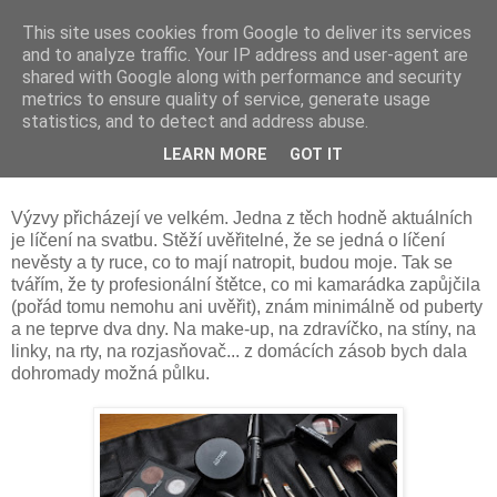
This site uses cookies from Google to deliver its services
and to analyze traffic. Your IP address and user-agent are
shared with Google along with performance and security
metrics to ensure quality of service, generate usage
statistics, and to detect and address abuse.
úterý 28. července 2015
LEARN MORE
GOT IT
Na chvilku vizážistkou
Výzvy přicházejí ve velkém. Jedna z těch hodně aktuálních
je líčení na svatbu. Stěží uvěřitelné, že se jedná o líčení
nevěsty a ty ruce, co to mají natropit, budou moje. Tak se
tvářím, že ty profesionální štětce, co mi kamarádka zapůjčila
(pořád tomu nemohu ani uvěřit), znám minimálně od puberty
a ne teprve dva dny. Na make-up, na zdravíčko, na stíny, na
linky, na rty, na rozjasňovač... z domácích zásob bych dala
dohromady možná půlku.