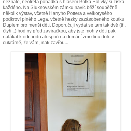
neznáte, neotřelá pohádka s hlasem Bolka Polívky si získá
každého. Na Šluknovském zámku navíc běží souběžně
několik výstav, včetně Harryho Pottera a velkorysého
podkroví plného Lega, včetně hezky zazásobeného koutku
Duplem pro menší děti. Doporučuji vydat se tam tak dvě (tři,
čtyři...) hodiny před zavíračkou, aby jste mohly děti pak
nalákat k odchodu alespoň na domácí zmrzlinu dole v
cukrárně, že vám jinak zavřou...