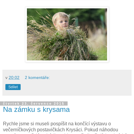
v
20:02
2 komentáře:
Sdílet
čtvrtek 23. července 2015
Na zámku s krysama
Rychle jsme si museli pospíšit na končící výstavu o
večerníčkových postavičkách Krysáci. Pokud náhodou