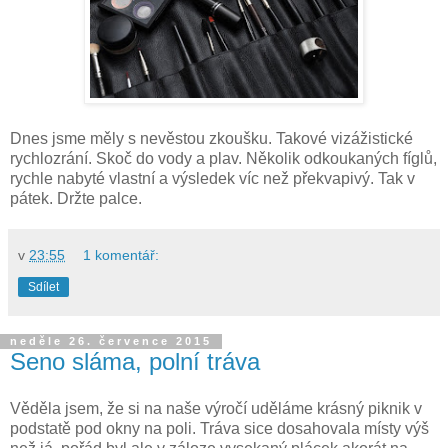
Dnes jsme měly s nevěstou zkoušku. Takové vizážistické
rychlozrání. Skoč do vody a plav. Několik odkoukaných fíglů,
rychle nabyté vlastní a výsledek víc než překvapivý. Tak v
pátek. Držte palce.
v
23:55
1 komentář:
Sdílet
neděle 26. července 2015
Seno sláma, polní tráva
Věděla jsem, že si na naše výročí uděláme krásný piknik v
podstatě pod okny na poli. Tráva sice dosahovala místy výš