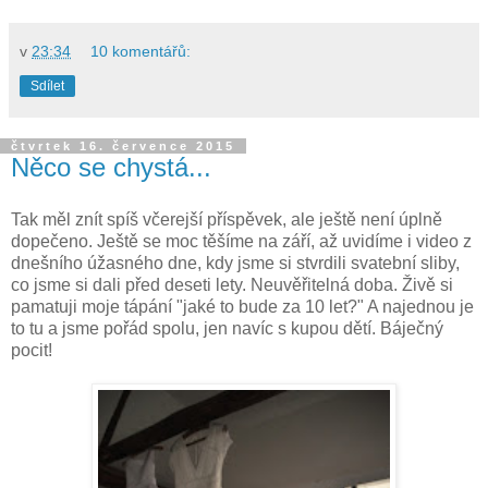
v
23:34
10 komentářů:
Sdílet
čtvrtek 16. července 2015
Něco se chystá...
Tak měl znít spíš včerejší příspěvek, ale ještě není úplně
dopečeno. Ještě se moc těšíme na září, až uvidíme i video z
dnešního úžasného dne, kdy jsme si stvrdili svatební sliby,
co jsme si dali před deseti lety. Neuvěřitelná doba. Živě si
pamatuji moje tápání "jaké to bude za 10 let?" A najednou je
to tu a jsme pořád spolu, jen navíc s kupou dětí. Báječný
pocit!