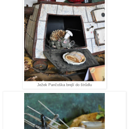
Ježek Pančoška brejlí do štrůdlu