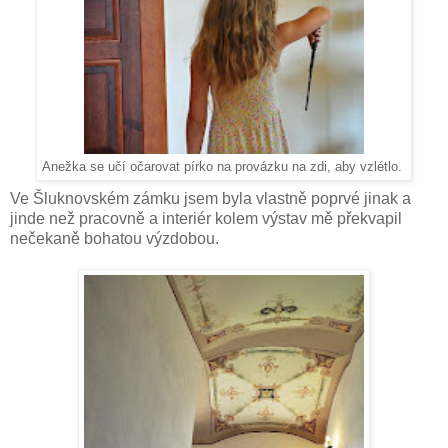
Anežka se učí očarovat pírko na provázku na zdi, aby vzlétlo.
Ve Šluknovském zámku jsem byla vlastně poprvé jinak a
jinde než pracovně a interiér kolem výstav mě překvapil
nečekaně bohatou výzdobou.