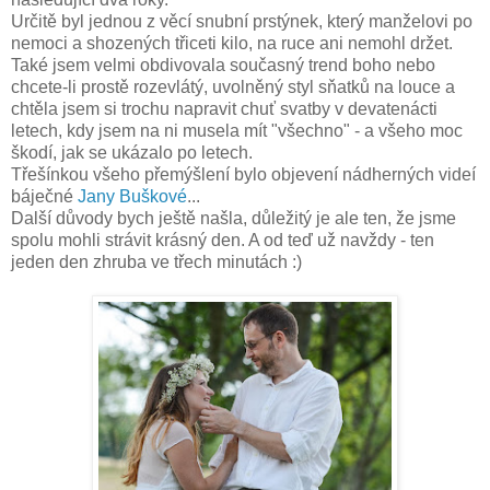
Určitě byl jednou z věcí snubní prstýnek, který manželovi po
nemoci a shozených třiceti kilo, na ruce ani nemohl držet.
Také jsem velmi obdivovala současný trend boho nebo
chcete-li prostě rozevlátý, uvolněný styl sňatků na louce a
chtěla jsem si trochu napravit chuť svatby v devatenácti
letech, kdy jsem na ni musela mít "všechno" - a všeho moc
škodí, jak se ukázalo po letech.
Třešínkou všeho přemýšlení bylo objevení nádherných videí
báječné
Jany Buškové
...
Další důvody bych ještě našla, důležitý je ale ten, že jsme
spolu mohli strávit krásný den. A od teď už navždy - ten
jeden den zhruba ve třech minutách :)