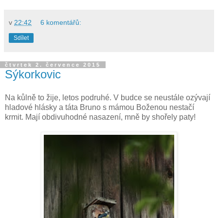
v
22:42
6 komentářů:
Sdílet
čtvrtek 2. července 2015
Sýkorkovic
Na kůlně to žije, letos podruhé. V budce se neustále ozývají
hladové hlásky a táta Bruno s mámou Boženou nestačí
krmit. Mají obdivuhodné nasazení, mně by shořely paty!