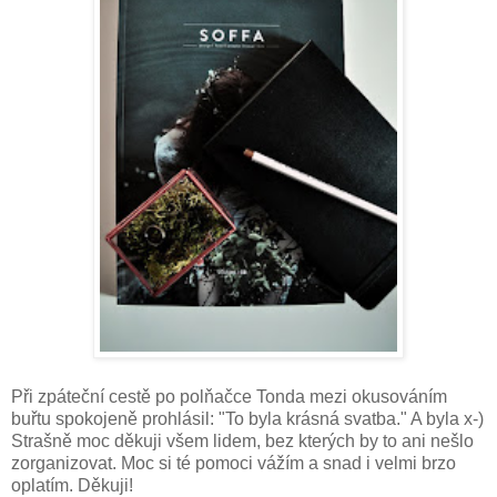
Při zpáteční cestě po polňačce Tonda mezi okusováním
buřtu spokojeně prohlásil: "To byla krásná svatba." A byla x-)
Strašně moc děkuji všem lidem, bez kterých by to ani nešlo
zorganizovat. Moc si té pomoci vážím a snad i velmi brzo
oplatím. Děkuji!