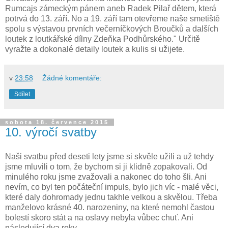
Rumcajs zámeckým pánem aneb Radek Pilař dětem, která
potrvá do 13. září. No a 19. září tam otevřeme naše smetiště
spolu s výstavou prvních večerníčkových Broučků a dalších
loutek z loutkářské dílny Zdeňka Podhůrského." Určitě
vyražte a dokonalé detaily loutek a kulis si užijete.
v
23:58
Žádné komentáře:
Sdílet
sobota 18. července 2015
10. výročí svatby
Naši svatbu před deseti lety jsme si skvěle užili a už tehdy
jsme mluvili o tom, že bychom si ji klidně zopakovali. Od
minulého roku jsme zvažovali a nakonec do toho šli. Ani
nevím, co byl ten počáteční impuls, bylo jich víc - malé věci,
které daly dohromady jednu takhle velkou a skvělou. Třeba
manželovo krásné 40. narozeniny, na které nemohl častou
bolestí skoro stát a na oslavy nebyla vůbec chuť. Ani
následující dva roky.