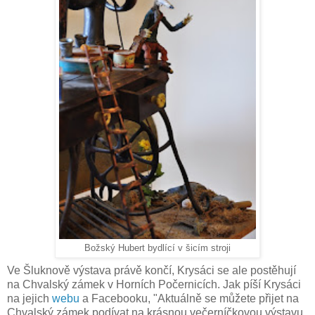
Božský Hubert bydlící v šicím stroji
Ve Šluknově výstava právě končí, Krysáci se ale postěhují
na Chvalský zámek v Horních Počernicích. Jak píší Krysáci
na jejich
webu
a Facebooku, "Aktuálně se můžete přijet na
Chvalský zámek podívat na krásnou večerníčkovou výstavu