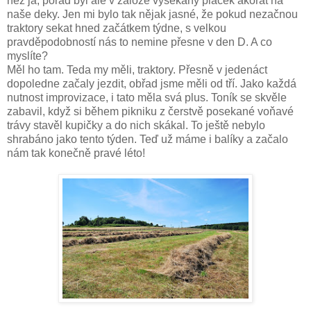
než já, pořád byl ale v záloze vysekaný plácek akorát na
naše deky. Jen mi bylo tak nějak jasné, že pokud nezačnou
traktory sekat hned začátkem týdne, s velkou
pravděpodobností nás to nemine přesne v den D. A co
myslíte?
Měl ho tam. Teda my měli, traktory. Přesně v jedenáct
dopoledne začaly jezdit, obřad jsme měli od tří. Jako každá
nutnost improvizace, i tato měla svá plus. Toník se skvěle
zabavil, když si během pikniku z čerstvě posekané voňavé
trávy stavěl kupičky a do nich skákal. To ještě nebylo
shrabáno jako tento týden. Teď už máme i balíky a začalo
nám tak konečně pravé léto!