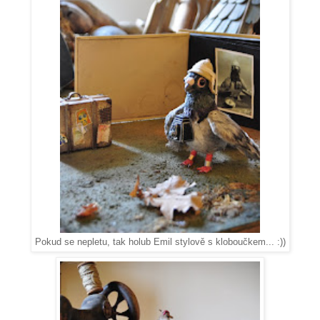
Pokud se nepletu, tak holub Emil stylově s kloboučkem... :))