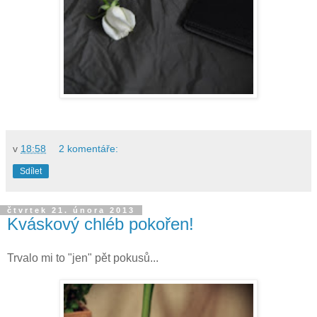
v
18:58
2 komentáře:
Sdílet
čtvrtek 21. února 2013
Kváskový chléb pokořen!
Trvalo mi to "jen" pět pokusů...