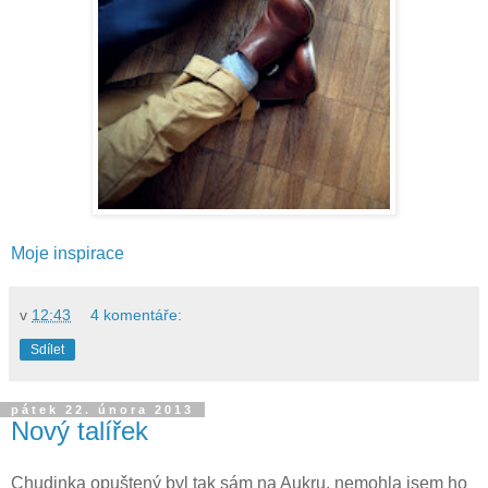
Moje inspirace
v
12:43
4 komentáře:
Sdílet
pátek 22. února 2013
Nový talířek
Chudinka opuštený byl tak sám na Aukru, nemohla jsem ho