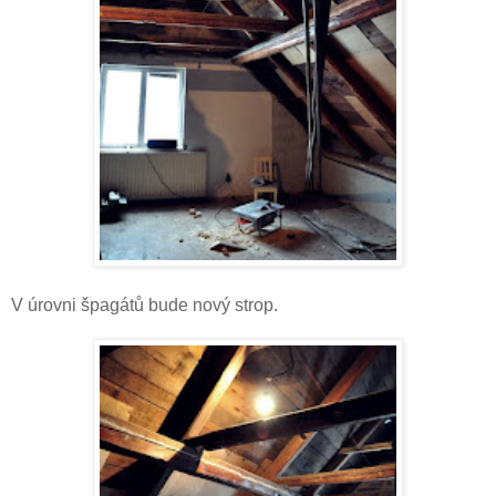
V úrovni špagátů bude nový strop.