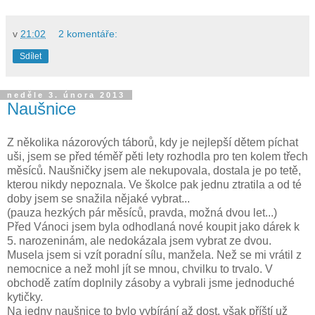
v
21:02
2 komentáře:
Sdílet
neděle 3. února 2013
Naušnice
Z několika názorových táborů, kdy je nejlepší dětem píchat
uši, jsem se před téměř pěti lety rozhodla pro ten kolem třech
měsíců. Naušničky jsem ale nekupovala, dostala je po tetě,
kterou nikdy nepoznala. Ve školce pak jednu ztratila a od té
doby jsem se snažila nějaké vybrat...
(pauza hezkých pár měsíců, pravda, možná dvou let...)
Před Vánoci jsem byla odhodlaná nové koupit jako dárek k
5. narozeninám, ale nedokázala jsem vybrat ze dvou.
Musela jsem si vzít poradní sílu, manžela. Než se mi vrátil z
nemocnice a než mohl jít se mnou, chvilku to trvalo. V
obchodě zatím doplnily zásoby a vybrali jsme jednoduché
kytičky.
Na jedny naušnice to bylo vybírání až dost, však příští už