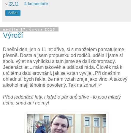
v
22:11
4 komentáře:
Sdílet
neděle 17. února 2013
Výročí
Dnešní den, jen o 11 let dříve, si s manželem pamatujeme
přesně. Dostala jsem propustku od rodičů, udělali jsme si
spolu výlet na vyhlídku a tam jsme se dali dohromady.
Jedenáct let... mám takovéhle události ráda. Člověk má k
určitému datu srovnání, jak se vztah vyvíjel. Při dnešním
ohlednutí bych řekla, že nám vztah zraje jako víno. A takový
alkohol mají těhotné povolený. Tak na zdraví :-*
Před jedenácti lety, i když o pár dnů dříve - to jsou mladý
ucha, snad ani ne my!