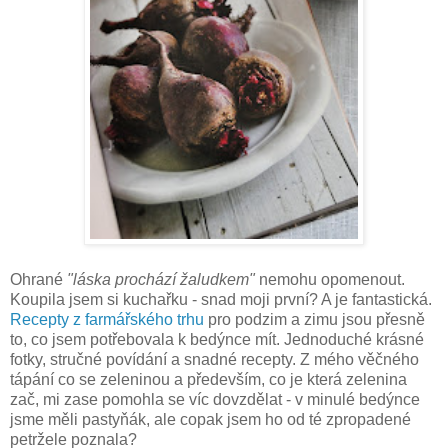
Ohrané
"láska prochází žaludkem"
nemohu opomenout.
Koupila jsem si kuchařku - snad moji první? A je fantastická.
Recepty z farmářského trhu
pro podzim a zimu jsou přesně
to, co jsem potřebovala k bedýnce mít. Jednoduché krásné
fotky, stručné povídání a snadné recepty. Z mého věčného
tápání co se zeleninou a především, co je která zelenina
zač, mi zase pomohla se víc dovzdělat - v minulé bedýnce
jsme měli pastyňák, ale copak jsem ho od té zpropadené
petržele poznala?