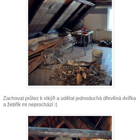
Zachovat průlez k vikýři a udělat jednoduchá dřevěná dvířka
a žebřík mi neprochází :(