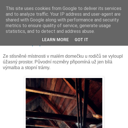
This site uses cookies from Google to deliver its services
and to analyze traffic. Your IP address and user-agent are
shared with Google along with performance and security
metrics to ensure quality of service, generate usage
statistics, and to detect and address abuse.
čtvrtek 28. února 2013
LEARN MORE
GOT IT
Podkroví poprvé
Ze stísněné místnosti v malém domečku u rodičů se vyloupl
úžasný prostor. Původní rozměry připomíná už jen bílá
výmalba a stopní trámy.