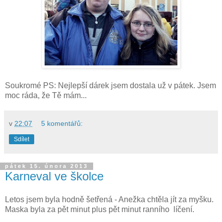
Soukromé PS: Nejlepší dárek jsem dostala už v pátek. Jsem
moc ráda, že Tě mám...
v
22:07
5 komentářů:
Sdílet
pátek 15. února 2013
Karneval ve školce
Letos jsem byla hodně šetřená - Anežka chtěla jít za myšku.
Maska byla za pět minut plus pět minut ranního líčení.