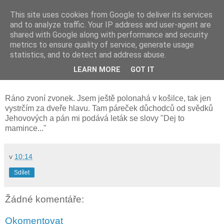
This site uses cookies from Google to deliver its services
and to analyze traffic. Your IP address and user-agent are
shared with Google along with performance and security
metrics to ensure quality of service, generate usage
statistics, and to detect and address abuse.
sobota 23. července 2011
LEARN MORE
GOT IT
Ranní kameňák
Ráno zvoní zvonek. Jsem ještě polonahá v košilce, tak jen
vystrčím za dveře hlavu. Tam páreček důchodců od svědků
Jehovových a pán mi podává leták se slovy "Dej to
mamince..."
v
10:14
Sdílet
Žádné komentáře:
Okomentovat