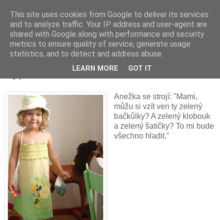
This site uses cookies from Google to deliver its services
and to analyze traffic. Your IP address and user-agent are
shared with Google along with performance and security
metrics to ensure quality of service, generate usage
statistics, and to detect and address abuse.
pátek 5. srpna 2011
LEARN MORE
GOT IT
Výprava ven
Anežka se strojí: "Mami,
můžu si vzít ven ty zelený
bačkůlky? A zelený klobouk
a zelený šatičky? To mi bude
všechno hladit."