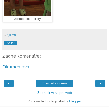
Jdeme hrát kuličky
v
18:26
Sdílet
Žádné komentáře:
Okomentovat
‹
›
Domovská stránka
Zobrazit verzi pro web
Používá technologii služby
Blogger
.