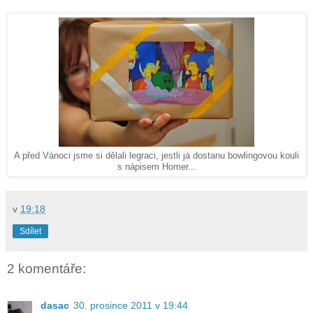
A před Vánoci jsme si dělali legraci, jestli já dostanu bowlingovou kouli
s nápisem Homer...
v
19:18
Sdílet
2 komentáře:
dasac
30. prosince 2011 v 19:44