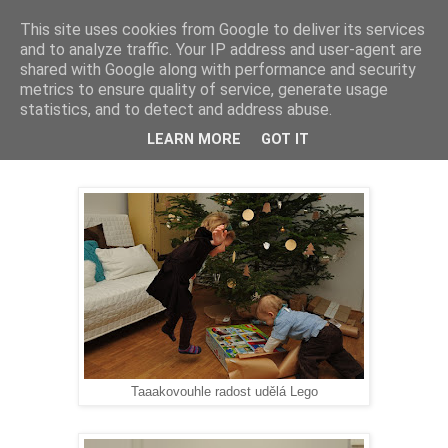
This site uses cookies from Google to deliver its services
and to analyze traffic. Your IP address and user-agent are
shared with Google along with performance and security
metrics to ensure quality of service, generate usage
statistics, and to detect and address abuse.
čtvrtek 29. prosince 2011
LEARN MORE
GOT IT
Vánoční rozbalování
Taaakovouhle radost udělá Lego