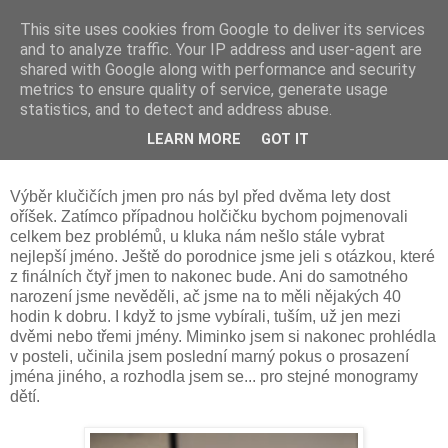
This site uses cookies from Google to deliver its services
and to analyze traffic. Your IP address and user-agent are
shared with Google along with performance and security
metrics to ensure quality of service, generate usage
statistics, and to detect and address abuse.
středa 13. června 2012
LEARN MORE
GOT IT
13. června Antonína
Výběr klučičích jmen pro nás byl před dvěma lety dost
oříšek. Zatímco případnou holčičku bychom pojmenovali
celkem bez problémů, u kluka nám nešlo stále vybrat
nejlepší jméno. Ještě do porodnice jsme jeli s otázkou, které
z finálních čtyř jmen to nakonec bude. Ani do samotného
narození jsme nevěděli, ač jsme na to měli nějakých 40
hodin k dobru. I když to jsme vybírali, tuším, už jen mezi
dvěmi nebo třemi jmény. Miminko jsem si nakonec prohlédla
v posteli, učinila jsem poslední marný pokus o prosazení
jména jiného, a rozhodla jsem se... pro stejné monogramy
dětí.