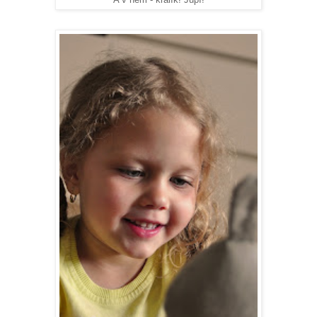
A v něm - králík! Jupí!