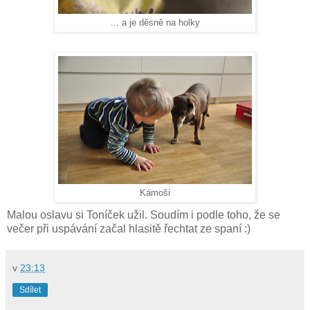
... a je děsně na holky
Kámoši
Malou oslavu si Toníček užil. Soudím i podle toho, že se
večer při uspávání začal hlasitě řechtat ze spaní :)
v
23:13
Sdílet