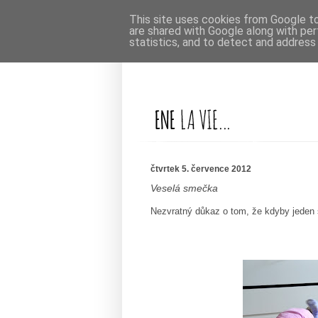
This site uses cookies from Google to 
are shared with Google along with per
statistics, and to detect and address
čtvrtek 5. července 2012
Veselá smečka
Nezvratný důkaz o tom, že kdyby jeden