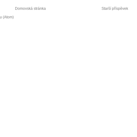
Domovská stránka
Starší příspěvek
u (Atom)