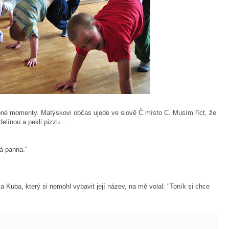
ipné momenty. Matýskovi občas ujede ve slově Č místo C. Musím říct, že
elínou a pekli pizzu...
á panna."
a Kuba, který si nemohl vybavit její název, na mě volal: "Toník si chce