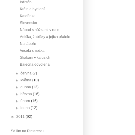
Intimčo
Kréta a bydlení
Kateřinka
Slovensko
Nápad s nůžkami v ruce
Anička, žabičky a jejich přátelé
Na táboře
Veselá smečka
Skákání v kalužích
Báječná dovolená
►
června
(7)
►
května
(10)
►
dubna
(13)
►
března
(16)
►
února
(15)
►
ledna
(12)
►
2011
(92)
Sdílím na Pinterestu