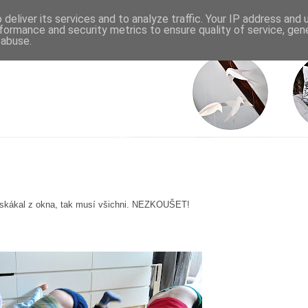
deliver its services and to analyze traffic. Your IP address and
formance and security metrics to ensure quality of service, ge
 abuse.
 skákal z okna, tak musí všichni. NEZKOUŠET!