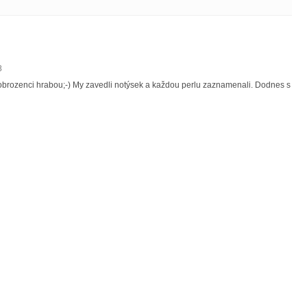
8
ě obrozenci hrabou;-) My zavedli notýsek a každou perlu zaznamenali. Dodnes s