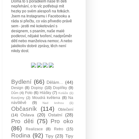
Doma to s pořádkem naše tři děti
nepřehání, o to víc potřebuji mít
hezky po svém alespoň na fotkách.
Jsem na Instagramu i Facebooku a
ráda si přečtu, co vás přivedlo právě
sem - jestli mé koketování s
designem, s psaním, naše malé
podkroví, nějaké tvoření, nadprůměr
dětí nebo manželova nemoc. A nebo
jakékoliv dobré zprávy, těch není
nikdy dost.
Bydlení
(66)
Dělám...
(44)
Design
(8)
Dopisy
(10)
Doplňky
(9)
Foto
(6)
Hlášky
(7)
Dům
(4)
Koláže
(1)
Moudrá květena
(8)
Na
Kostýmy
(2)
návštěvě
(9)
Nad knihou
(1)
Občasník
(114)
Oblečení
Oslava
(20)
Ostatní
(28)
(14)
Pro děti
(75)
Pro oko
(86)
Realizace
(8)
Retro
(15)
Rodina
(92)
Tipy
(23)
Tipy