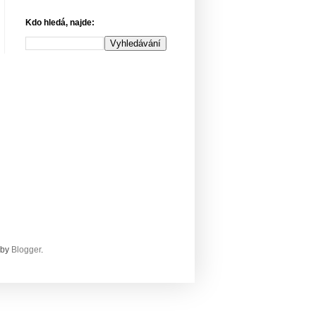
Kdo hledá, najde:
žby
Blogger
.