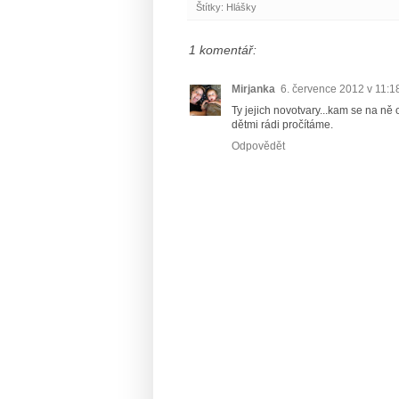
Štítky:
Hlášky
1 komentář:
Mirjanka
6. července 2012 v 11:1
Ty jejich novotvary...kam se na n
dětmi rádi pročítáme.
Odpovědět