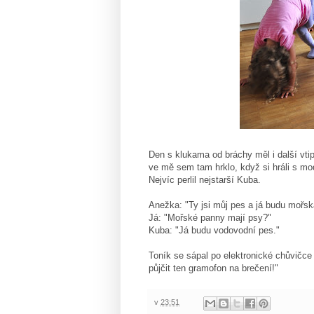
Den s klukama od bráchy měl i další vt
ve mě sem tam hrklo, když si hráli s mod
Nejvíc perlil nejstarší Kuba.
Anežka: "Ty jsi můj pes a já budu mořsk
Já: "Mořské panny mají psy?"
Kuba: "Já budu vodovodní pes."
Toník se sápal po elektronické chůvičce 
půjčit ten gramofon na brečení!"
v
23:51