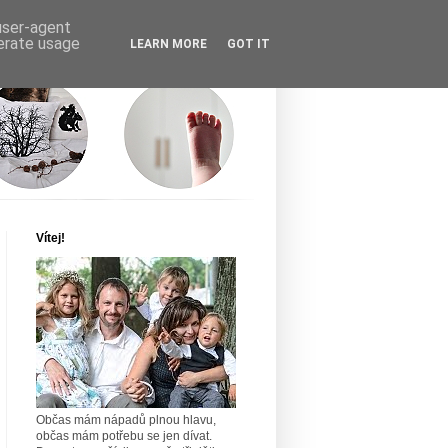
 user-agent
nerate usage
LEARN MORE
GOT IT
Vítej!
Občas mám nápadů plnou hlavu,
občas mám potřebu se jen dívat.