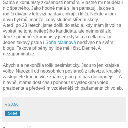
Sama s komunisty zkušenosti nemám. Vlastně mi neudělali
nic špatného. Jako hodně malá si jen pamatuji, jak se s
rodiči dívám v televizi na dav cinkající klíči. Někde v tom
davu byl můj manžel coby student střední školy.
A teď, po 23 letech, jsme došli do stádia, kdy mám jít volit a
vybírat ne toho nejlepšího kandidáta, ale nejmenší zlo.
Jenže příběhů s komunisty jsem slyšela a četla mraky.
Jeden takový psala i
Soňa Malinová
nedávno na svém
blogu. Takové příběhy by lidé měli číst. Denně. A
nezapomínat je.
Abych ale nekončila tolik pesimisticky. Jsou to jen krajské
volby. Narozdíl od neosobních poslanců z televize, krajské
zastupitele trochu více známe, jsou pro nás dostupnější... A
hlavně, máme dost času pohnout s výsledkem voleb
prezidenta a především vzdálenějších parlamentních voleb.
v
23:50
Sdílet