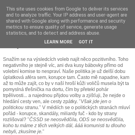
This site uses cookies from Google to deliver its services
and to analyze traffic. Your IP address and user-agent are
shared with Google along with performance and security
metrics to ensure quality of service, generate usage
statistics, and to detect and address abuse.
sobota 13. října 2012
LEARN MORE
GOT IT
Volby
Snažím se na výsledcích voleb najít něco pozitivního. Toho
negativního je stejně víc, ani dva kusy bábovky přímo od
volební komise to nespraví. Naše politika je už delší dobu
úplatková aféra sem, korupce tam. Často mě napadne, kam
až to může zajít, co by v naší hroší kůži voličů musela být ta
pomyslná třešnička na dortu, čím by přetekl pohár
trpělivosti... a najednou přijdou volby a zjišťuji, že nejde o
hledání cesty ven, ale cesty zpátky. "
Však jde jen o
politickou stranu.
" V médiích se o politických stranách mluví
pořád - korupce, skandály, miliardy fuč - kdo by strany
rozlišoval? "
ČSSD se neosvědčila, ODS se neosvědčila,
koho tu máme z těch velkých dál, ááá komunisti tu dlouho
nebyli, zkusíme je.
"