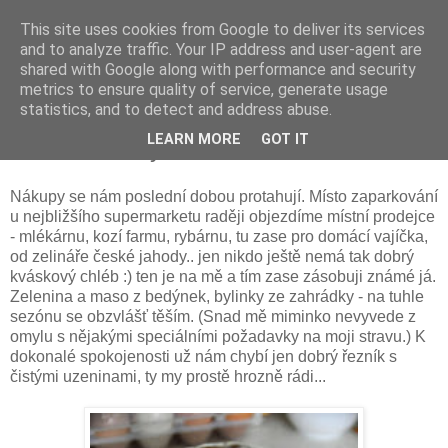
This site uses cookies from Google to deliver its services
and to analyze traffic. Your IP address and user-agent are
shared with Google along with performance and security
metrics to ensure quality of service, generate usage
statistics, and to detect and address abuse.
úterý 18. června 2013
LEARN MORE
GOT IT
Místní dobroty
Nákupy se nám poslední dobou protahují. Místo zaparkování
u nejbližšího supermarketu raději objezdíme místní prodejce
- mlékárnu, kozí farmu, rybárnu, tu zase pro domácí vajíčka,
od zelináře české jahody.. jen nikdo ještě nemá tak dobrý
kváskový chléb :) ten je na mě a tím zase zásobuji známé já.
Zelenina a maso z bedýnek, bylinky ze zahrádky - na tuhle
sezónu se obzvlášť těším. (Snad mě miminko nevyvede z
omylu s nějakými speciálními požadavky na moji stravu.) K
dokonalé spokojenosti už nám chybí jen dobrý řezník s
čistými uzeninami, ty my prostě hrozně rádi...