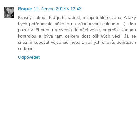
Roque
19. června 2013 v 12:43
Krásný nákup! Teď je to radost, miluju tuhle sezonu. A taky
bych potřebovala někoho na zásobováni chlebem :-). Jen
pozor v těhoten. na syrová domácí vejce, neprošla žádnou
kontrolou a bývá tam celkem dost ošklivých věcí. Já se
snažím kupovat vejce bio nebo z volných chovů, domácích
se bojím.
Odpovědět