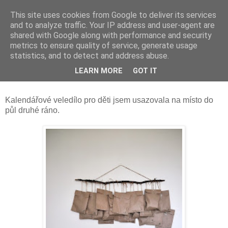
This site uses cookies from Google to deliver its services
and to analyze traffic. Your IP address and user-agent are
shared with Google along with performance and security
metrics to ensure quality of service, generate usage
statistics, and to detect and address abuse.
neděle 1. prosince 2013
LEARN MORE
GOT IT
Adventní snažení
Kalendářové veledílo pro děti jsem usazovala na místo do
půl druhé ráno.