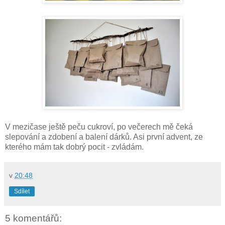
V mezičase ještě peču cukroví, po večerech mě čeká
slepování a zdobení a balení dárků. Asi první advent, ze
kterého mám tak dobrý pocit - zvládám.
v
20:48
Sdílet
5 komentářů: