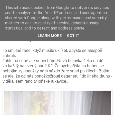
This site uses cookies from Google to deliver its services
and to analyze traffic. Your IP address and user-agent are
shared with Google along with performance and security
metrics to ensure quality of service, generate usage
statistics, and to detect and address abuse.
pátek 11. listopadu 2016
LEARN MORE
GOT IT
Pro avantgardní stonožku
To smutné ráno, když musíte uklízet, abyste se alespoň
zahřáli.
Tohle na sobě ale nenechám. Nová bojovka čeká na děti -
za každý nalezený pár 2 Kč. Že bych přišla na buben se
nebojím, ty ponožky nám někdo žere snad po kilech. Bojím
se ale, že od nás ponožkožrouti degenerují do jiného druhu -
viděla jsem ráno ty loňské rukavice...