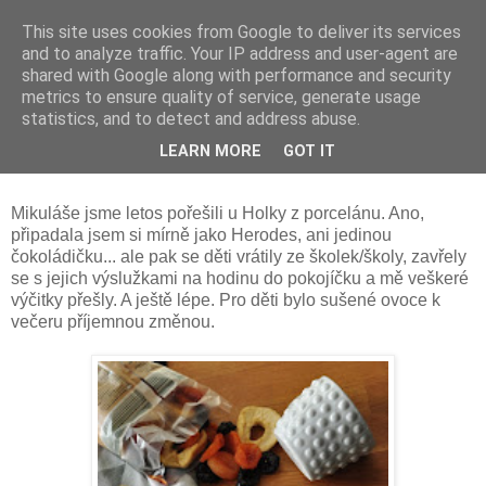
This site uses cookies from Google to deliver its services
and to analyze traffic. Your IP address and user-agent are
shared with Google along with performance and security
metrics to ensure quality of service, generate usage
statistics, and to detect and address abuse.
úterý 6. prosince 2016
LEARN MORE
GOT IT
Nadílka
Mikuláše jsme letos pořešili u Holky z porcelánu. Ano,
připadala jsem si mírně jako Herodes, ani jedinou
čokoládičku... ale pak se děti vrátily ze školek/školy, zavřely
se s jejich výslužkami na hodinu do pokojíčku a mě veškeré
výčitky přešly. A ještě lépe. Pro děti bylo sušené ovoce k
večeru příjemnou změnou.