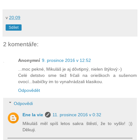
v
20:09
Sdílet
2 komentáře:
Anonymní
9. prosince 2016 v 12:52
...moc pekné, Mikuláš je aj dôvtipný, nielen štýlový:-)
Celé detstvo sme tiež frčali na orieškoch a sušenom
ovocí...babičky im to vynahrádzali klasikou.
Odpovědět
Odpovědi
Ene la vie
11. prosince 2016 v 0:32
Mikuláš měl spíš letos sakra štěstí, že to vyšlo! :))
Děkuji.