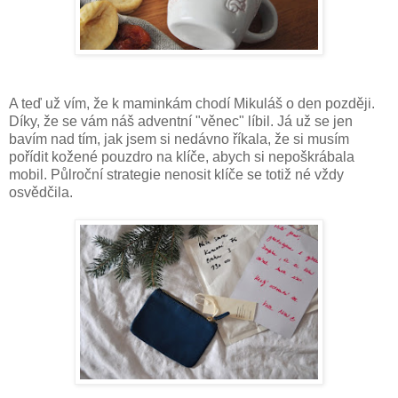
A teď už vím, že k maminkám chodí Mikuláš o den později.
Díky, že se vám náš adventní "věnec" líbil. Já už se jen
bavím nad tím, jak jsem si nedávno říkala, že si musím
pořídit kožené pouzdro na klíče, abych si nepoškrábala
mobil. Půlroční strategie nenosit klíče se totiž né vždy
osvědčila.