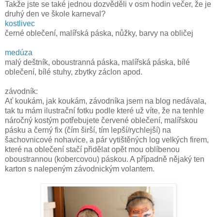
Takže jste se také jednou dozvěděli v osm hodin večer, že je
druhý den ve škole karneval?
kostlivec
černé oblečení, malířská páska, nůžky, barvy na obličej
medúza
malý deštník, oboustranná páska, malířská páska, bílé
oblečení, bílé stuhy, zbytky záclon apod.
závodník:
Ať koukám, jak koukám, závodníka jsem na blog nedávala,
tak tu mám ilustrační fotku podle které už víte, že na tenhle
náročný kostým potřebujete červené oblečení, malířskou
pásku a černý fix (čím širší, tím lepší/rychlejší) na
šachovnicové nohavice, a pár vytištěných log velkých firem,
které na oblečení stačí přidělat opět mou oblíbenou
oboustrannou (kobercovou) páskou. A případně nějaký ten
karton s nalepeným závodnickým volantem.