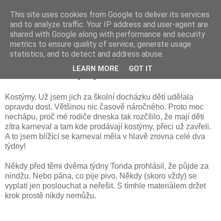
This site uses cookies from Google to deliver its services
and to analyze traffic. Your IP address and user-agent are
shared with Google along with performance and security
metrics to ensure quality of service, generate usage
statistics, and to detect and address abuse.
čtvrtek 16. února 2017
LEARN MORE
GOT IT
Bleskové kostýmy
Kostýmy. Už jsem jich za školní docházku dětí udělala
opravdu dost. Většinou nic časově náročného. Proto moc
nechápu, proč mé rodiče dneska tak rozčílilo, že mají děti
zítra karneval a tam kde prodávají kostýmy, přeci už zavřeli.
A to jsem blížící se karneval měla v hlavě zrovna celé dva
týdny!
Někdy před těmi dvěma týdny Tonda prohlásil, že půjde za
nindžu. Nebo pána, co pije pivo. Někdy (skoro vždy) se
vyplatí jen poslouchat a neřešit. S tímhle materiálem držet
krok prostě nikdy nemůžu.