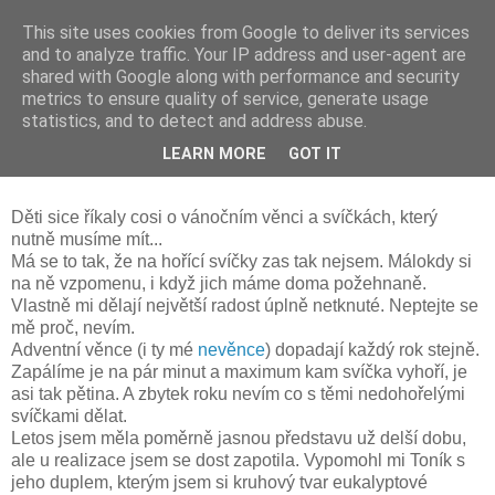
This site uses cookies from Google to deliver its services
and to analyze traffic. Your IP address and user-agent are
shared with Google along with performance and security
metrics to ensure quality of service, generate usage
statistics, and to detect and address abuse.
neděle 17. prosince 2017
LEARN MORE
GOT IT
Adventní nevěnec
Děti sice říkaly cosi o vánočním věnci a svíčkách, který
nutně musíme mít...
Má se to tak, že na hořící svíčky zas tak nejsem. Málokdy si
na ně vzpomenu, i když jich máme doma požehnaně.
Vlastně mi dělají největší radost úplně netknuté. Neptejte se
mě proč, nevím.
Adventní věnce (i ty mé
nevěnce
) dopadají každý rok stejně.
Zapálíme je na pár minut a maximum kam svíčka vyhoří, je
asi tak pětina. A zbytek roku nevím co s těmi nedohořelými
svíčkami dělat.
Letos jsem měla poměrně jasnou představu už delší dobu,
ale u realizace jsem se dost zapotila. Vypomohl mi Toník s
jeho duplem, kterým jsem si kruhový tvar eukalyptové