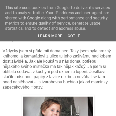
This site uses cookies from Google to deliver its services
and to analyze traffic. Your IP address and user-agent are
shared with Google along with performance and security
metrics to ensure quality of service, generate usage
statistics, and to detect and address abuse.
pátek 9. března 2018
LEARN MORE
GOT IT
Na peci
Vždycky jsem si přála mít doma pec. Taky jsem byla hrozný
knihomol a kamarádovi z ulice tu jeho zašívárnu nad krbem
dost záviděla. Jak ale koukám u nás doma, potřebu
nějakého svého místečka má tak nějak každý. Já jsem si
oblíbila sedávat v kuchyni pod oknem u topení. Josífkovi
stačilo odsunout papíry z lavice u krbu a neváhal se tam
hned nastěhovat - i s tvarohovou buchtou jak od maminky
zápecákového Honzy.