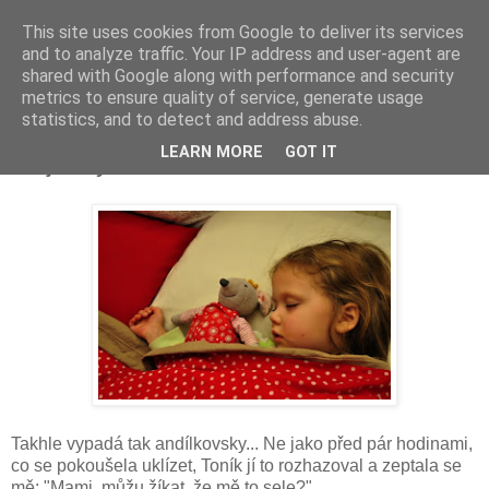
This site uses cookies from Google to deliver its services
and to analyze traffic. Your IP address and user-agent are
shared with Google along with performance and security
metrics to ensure quality of service, generate usage
statistics, and to detect and address abuse.
pátek 10. února 2012
LEARN MORE
GOT IT
Moje Myšička...
Takhle vypadá tak andílkovsky... Ne jako před pár hodinami,
co se pokoušela uklízet, Toník jí to rozhazoval a zeptala se
mě: "Mami, můžu žíkat, že mě to sele?"