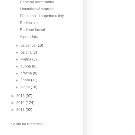
Červená ovce rodiny
Limonádová vzpruha
Před a po - koupelna u tety
Rodina s r.o.
Rodinné focení
V porodnici
►
července
(10)
►
června
(7)
►
května
(8)
►
dubna
(9)
►
března
(9)
►
února
(11)
►
ledna
(10)
►
2013
(97)
►
2012
(124)
►
2011
(92)
Sdílím na Pinterestu