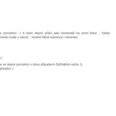
v porodnici :-) A mám stejné přání jako komentář na první fotce - "nikdy
iminko máte v náručí... Hodně štěstí mamince i miminku!
20
 ve stejné porodnici v obou případech čtyřlístkům vyhla :))
 předám :)