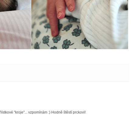
lístkové "kroje"... vzpomínám :) Hodně štěstí prckovi!