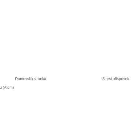
Domovská stránka
Starší příspěvek
u (Atom)