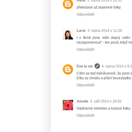
Hana
3. srpna 2014 v 10:31
překrásné až dojemné fotky
Odpovědět
Lucie
3. srpna 2014 v 11:26
I v Brně jsme měli stejný oděv 
nezapomenout" - ten pocit, když m
Odpovědět
Ene la vie
4. srpna 2014 v 9:
Cítím se teď méněcenně, že jsem se
Díky za chválu a přání bezezbytku
Odpovědět
Amelie
4. září 2014 v 20:02
Nádherné miminko a krásné fotky.
Odpovědět