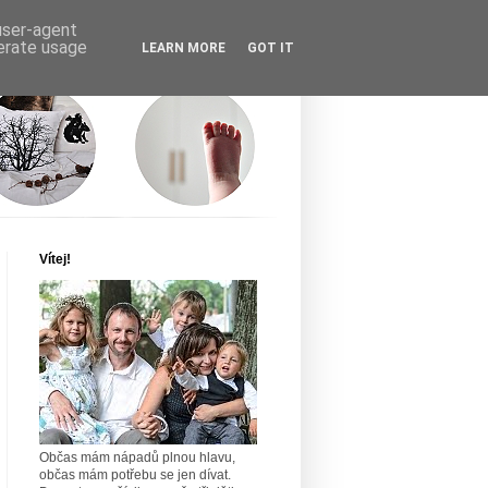
 user-agent
nerate usage
LEARN MORE
GOT IT
Vítej!
Občas mám nápadů plnou hlavu,
občas mám potřebu se jen dívat.