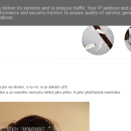
deliver its services and to analyze traffic. Your IP address and
formance and security metrics to ensure quality of service, ge
 abuse.
en na dívání, o to víc si je dokáži užít.
ké a ze samého nezvyku lehké jako pírko. A jeho přešťastná maminka.