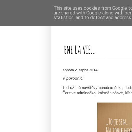
This site uses cookies from Google to 
are shared with Google along with per
statistics, and to detect and address
sobota 2. srpna 2014
V porodnici
Teď už mě návštěvy porodnic čekají leda j
Čerstvé miminečko, krásně voňavé, křeh