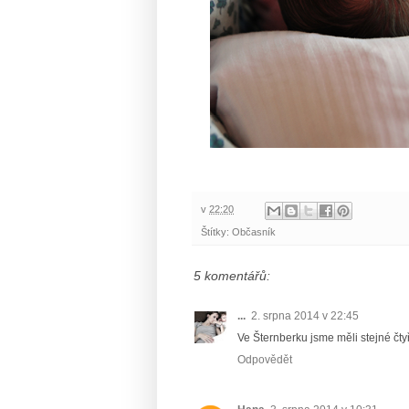
v
22:20
Štítky:
Občasník
5 komentářů:
...
2. srpna 2014 v 22:45
Ve Šternberku jsme měli stejné čtyř
Odpovědět