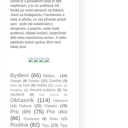
Doma to s pořádkem naše tři děti
nepřehání, o to víc potřebuji mít
hezky po svém alespoň na fotkách.
Jsem na Instagramu i Facebooku a
ráda si přečtu, co vás přivedlo právě
sem - jestli mé koketování s
designem, s psaním, naše malé
podkroví, nějaké tvoření, nadprůměr
dětí nebo manželova nemoc. A nebo
jakékoliv dobré zprávy, těch není
nikdy dost.
Bydlení
(66)
Dělám...
(44)
Design
(8)
Dopisy
(10)
Doplňky
(9)
Foto
(6)
Hlášky
(7)
Dům
(4)
Koláže
(1)
Moudrá květena
(8)
Na
Kostýmy
(2)
návštěvě
(9)
Nad knihou
(1)
Občasník
(114)
Oblečení
Oslava
(20)
Ostatní
(28)
(14)
Pro děti
(75)
Pro oko
(86)
Realizace
(8)
Retro
(15)
Rodina
(92)
Tipy
(23)
Tipy