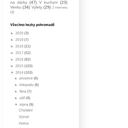
na dárky
(47)
V kuchyni
(23)
Venku
(34)
Výlety
(29)
Z Internetu
(2)
Všechno hezky pohromadě
►
2020
(3)
►
2019
(7)
►
2018
(21)
►
2017
(52)
►
2016
(92)
►
2015
(103)
▼
2014
(103)
►
prosince
(8)
►
listopadu
(6)
►
října
(7)
►
září
(9)
▼
srpna
(9)
Chystání
Výzva!
Holice