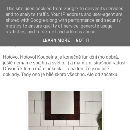
This site uses cookies from Google to deliver its services
and to analyze traffic. Your IP address and user-agent are
shared with Google along with performance and security
metrics to ensure quality of service, generate usage
statistics, and to detect and address abuse.
sobota 13. prosince 2014
LEARN MORE
GOT IT
Koupelna
Hotovo. Hotovo! Koupelna je konečně funkční (no dobrá,
ještě nemáme sprchu a světlo...) a mám z ní strašnou radost.
Důvodů k tomu mám několik. Třeba ten, že jsou bílé
obklady. Tedy ono je bílé skoro všechno. Ale od začátku.