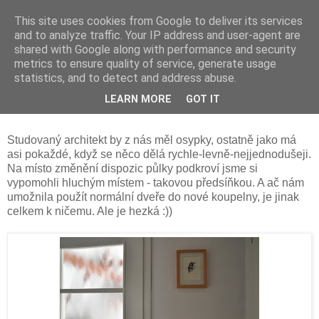
This site uses cookies from Google to deliver its services
and to analyze traffic. Your IP address and user-agent are
shared with Google along with performance and security
metrics to ensure quality of service, generate usage
statistics, and to detect and address abuse.
pondělí 16. března 2015
LEARN MORE
GOT IT
Hluchá, ale hezká
Studovaný architekt by z nás měl osypky, ostatně jako má
asi pokaždé, když se něco dělá rychle-levně-nejjednodušeji.
Na místo změnění dispozic půlky podkroví jsme si
vypomohli hluchým místem - takovou předsíňkou. A ač nám
umožnila použít normální dveře do nové koupelny, je jinak
celkem k ničemu. Ale je hezká :))