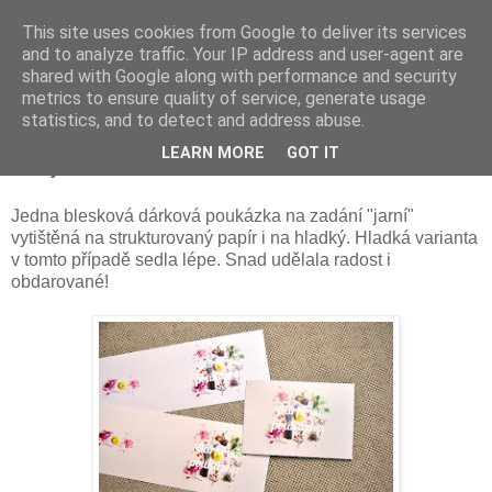
This site uses cookies from Google to deliver its services
and to analyze traffic. Your IP address and user-agent are
shared with Google along with performance and security
metrics to ensure quality of service, generate usage
statistics, and to detect and address abuse.
úterý 24. března 2015
LEARN MORE
GOT IT
Na jarní notu
Jedna blesková dárková poukázka na zadání "jarní"
vytištěná na strukturovaný papír i na hladký. Hladká varianta
v tomto případě sedla lépe. Snad udělala radost i
obdarované!