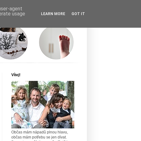
 user-agent
nerate usage
LEARN MORE
GOT IT
Vítej!
Občas mám nápadů plnou hlavu,
občas mám potřebu se jen dívat.