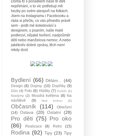
Doma to s pořádkem naše tři děti
nepřehání, o to víc potřebuji mít
hezky po svém alespoň na fotkách.
Jsem na Instagramu i Facebooku a
ráda si přečtu, co vás přivedlo právě
sem - jestli mé koketování s
designem, s psaním, naše malé
podkroví, nějaké tvoření, nadprůměr
dětí nebo manželova nemoc. A nebo
jakékoliv dobré zprávy, těch není
nikdy dost.
Bydlení
(66)
Dělám...
(44)
Design
(8)
Dopisy
(10)
Doplňky
(9)
Foto
(6)
Hlášky
(7)
Dům
(4)
Koláže
(1)
Moudrá květena
(8)
Na
Kostýmy
(2)
návštěvě
(9)
Nad knihou
(1)
Občasník
(114)
Oblečení
Oslava
(20)
Ostatní
(28)
(14)
Pro děti
(75)
Pro oko
(86)
Realizace
(8)
Retro
(15)
Rodina
(92)
Tipy
(23)
Tipy