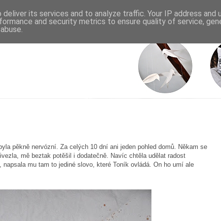
deliver its services and to analyze traffic. Your IP address and
formance and security metrics to ensure quality of service, ge
 abuse.
byla pěkně nervózní. Za celých 10 dní ani jeden pohled domů. Někam se
vezla, mě beztak potěšil i dodatečně. Navíc chtěla udělat radost
, napsala mu tam to jediné slovo, které Toník ovládá. On ho umí ale