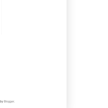
žby
Blogger
.