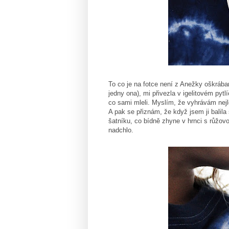
To co je na fotce není z Anežky oškrába
jedny ona), mi přivezla v igelitovém py
co sami mleli. Myslím, že vyhrávám nej
A pak se přiznám, že když jsem ji balila 
šatníku, co bídně zhyne v hrnci s růžov
nadchlo.