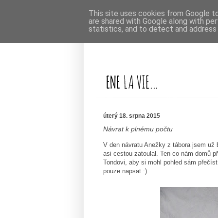
This site uses cookies from Google to 
are shared with Google along with per
statistics, and to detect and address
úterý 18. srpna 2015
Návrat k plnému počtu
V den návratu Anežky z tábora jsem už 
asi cestou zatoulal. Ten co nám domů při
Tondovi, aby si mohl pohled sám přečíst
pouze napsat :)