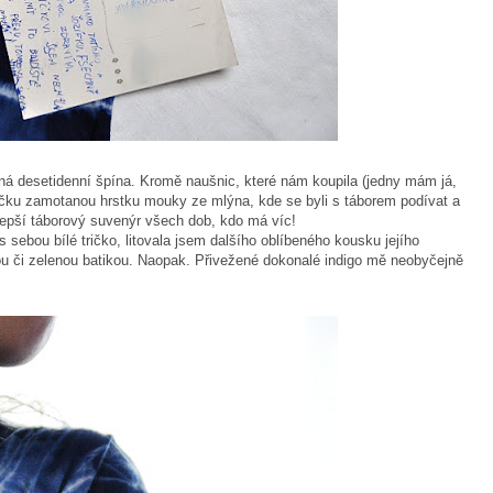
ná desetidenní špína. Kromě naušnic, které nám koupila (jedny mám já,
tlíčku zamotanou hrstku mouky ze mlýna, kde se byli s táborem podívat a
lepší táborový suvenýr všech dob, kdo má víc!
s sebou bílé tričko, litovala jsem dalšího oblíbeného kousku jejího
ou či zelenou batikou. Naopak. Přivežené dokonalé indigo mě neobyčejně