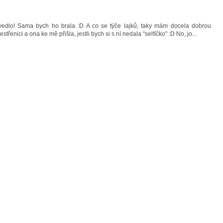
vedlo! Sama bych ho brala :D A co se týče lajků, taky mám docela dobrou
třenici a ona ke mě přišla, jestli bych si s ní nedala "selfíčko" :D No, jo...