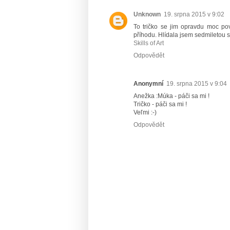
Unknown
19. srpna 2015 v 9:02
To tričko se jim opravdu moc po
příhodu. Hlídala jsem sedmiletou ses
Skills of Art
Odpovědět
Anonymní
19. srpna 2015 v 9:04
Anežka :Múka - páči sa mi !
Tričko - páči sa mi !
Veľmi :-)
Odpovědět