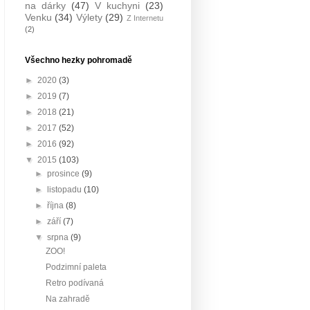
na dárky
(47)
V kuchyni
(23)
Venku
(34)
Výlety
(29)
Z Internetu
(2)
Všechno hezky pohromadě
►
2020
(3)
►
2019
(7)
►
2018
(21)
►
2017
(52)
►
2016
(92)
▼
2015
(103)
►
prosince
(9)
►
listopadu
(10)
►
října
(8)
►
září
(7)
▼
srpna
(9)
ZOO!
Podzimní paleta
Retro podívaná
Na zahradě