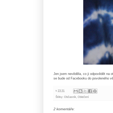
Jen jsem nevěděla, co ji odpovědět na ot
se bude od Facebooku do povoleného vě
v
23:31
Štítky:
Občasník
,
Oblečení
2 komentáře: