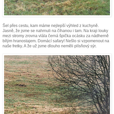
Šel přes cestu, kam máme nejlepší výhled z kuchyně.
Jasně, že jsme se nahrnuli na číhanou i tam. Na kraji louky
mezi stromy zrovna vlála černá špička ocásku za nádherně
bílým hranostajem. Domácí safary! Nešlo si vzpomenout na
naše fretky. A že už jsme dlouho neměli plísňový sýr.