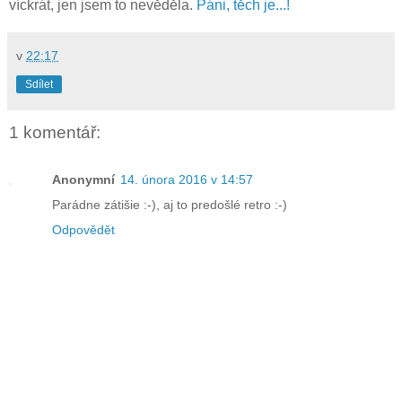
víckrát, jen jsem to nevěděla.
Páni, těch je...!
v
22:17
Sdílet
1 komentář:
Anonymní
14. února 2016 v 14:57
Parádne zátišie :-), aj to predošlé retro :-)
Odpovědět