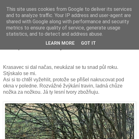
This site uses cookies from Google to deliver its services
and to analyze traffic. Your IP address and user-agent are
shared with Google along with performance and security
metrics to ensure quality of service, generate usage
statistics, and to detect and address abuse.
sobota 13. února 2016
LEARN MORE
GOT IT
Chlupaté návštěvy
Krasavec si dal načas, neukázal se tu snad půl roku.
Stýskalo se mi.
Asi si to chtěl vyžehlit, protože se přišel nakrucovat pod
okna v poledne. Rozvážné žvýkání travin, ladná chůze
nožka za nožkou. Já ty lesní tvory zbožňuju.