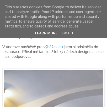
This site uses cookies from Google to deliver its services
and to analyze traffic. Your IP address and user-agent are
shared with Google along with performance and security
metrics to ensure quality of service, generate usage
statistics, and to detect and address abuse.
neděle 28. února 2016
LEARN MORE
GOT IT
Dalo by se jíst i očima
V únorové návštěvě pro
výběžek.eu
jsem si odskočila do
restaurace. Přivál mě tam totiž lehký nádech designu a to se
musí podporovat.