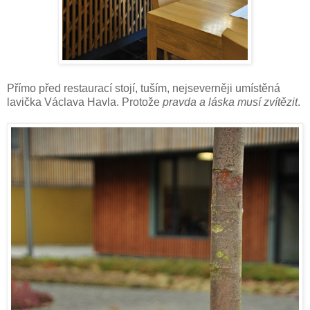
Přímo před restaurací stojí, tuším, nejseverněji umístěná
lavička Václava Havla. Protože
pravda a láska musí zvítězit
.