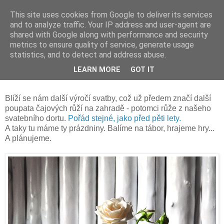
This site uses cookies from Google to deliver its services
and to analyze traffic. Your IP address and user-agent are
shared with Google along with performance and security
metrics to ensure quality of service, generate usage
statistics, and to detect and address abuse.
neděle 3. července 2016
LEARN MORE
GOT IT
Plánování
Blíží se nám další výročí svatby, což už předem značí další
poupata čajových růží na zahradě - potomci růže z našeho
svatebního dortu.
Pořád stejné, jako před pěti lety.
A taky tu máme ty prázdniny. Balíme na tábor, hrajeme hry...
A plánujeme.