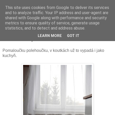
This site uses cookies from Google to deliver its services
and to analyze traffic. Your IP address and user-agent are
shared with Google along with performance and security
metrics to ensure quality of service, generate usage
statistics, and to detect and address abuse.
pondělí 9. února 2015
LEARN MORE
GOT IT
Bude kuchyň
Pomaloučku polehoučku, v koutkách už to vypadá i jako
kuchyň.