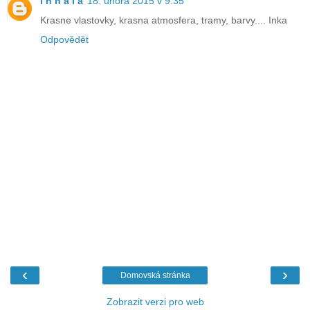
i n n a i a
18. února 2015 v 9:35
Krasne vlastovky, krasna atmosfera, tramy, barvy.... Inka
Odpovědět
‹
›
Domovská stránka
Zobrazit verzi pro web