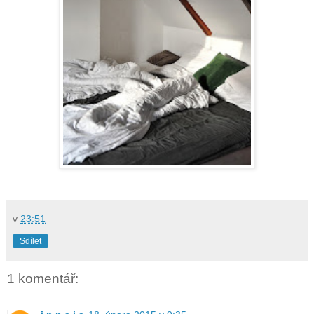
v
23:51
Sdílet
1 komentář: