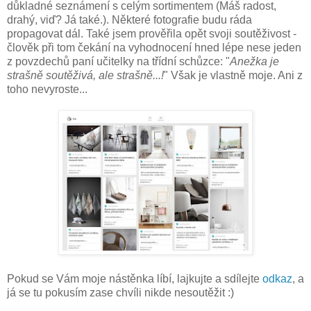
důkladné seznámení s celým sortimentem (Máš radost,
drahý, viď? Já také.). Některé fotografie budu ráda
propagovat dál. Také jsem prověřila opět svoji soutěživost -
člověk při tom čekání na vyhodnocení hned lépe nese jeden
z povzdechů paní učitelky na třídní schůzce: "
Anežka je
strašně soutěživá, ale strašně...!
" Však je vlastně moje. Ani z
toho nevyroste...
Pokud se Vám moje nástěnka líbí, lajkujte a sdílejte
odkaz
, a
já se tu pokusím zase chvíli nikde nesoutěžit :)