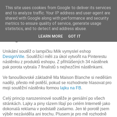
This site uses cookies from Google to deliver its services
and to analyze traffic. Your IP address and user-agent are
shared with Google along with performance and security
metrics to ensure quality of service, generate usage
statistics, and to detect and address abuse.
čtvrtek 23. dubna 2015
LEARN MORE
GOT IT
Designové Mléko
Unikátní soutěž o lampičku Milk vymyslel eshop
DesignVille
. Soutěžící měli za úkol vytvořit na Pinterestu
nástěnku z produktů eshopu. Z přihlášených 34 nástěnek
pak porota vybrala 7 finalistů s nejhezčími nástěnkami.
Ve fanouškovské základně Ma Maison Blanche si nedělám
naději, přesto mě potěší, pokud se rozhodnete hlasovat pro
moji soutěžní nástěnku formou
lajku na FB
.
Celý princip narozeninové soutěže je geniální po všech
stránkách. Lajky a piny rázem lítají po celém Internetě jako
dokonalá reklama v podstatě zadarmo. Jen té porotě jsem
výběr nezáviděla ani trochu. Plusem je pro mě rozhodně