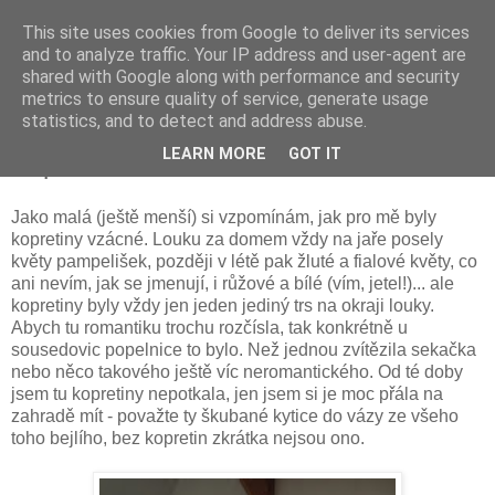
This site uses cookies from Google to deliver its services
and to analyze traffic. Your IP address and user-agent are
shared with Google along with performance and security
metrics to ensure quality of service, generate usage
statistics, and to detect and address abuse.
pondělí 20. dubna 2015
LEARN MORE
GOT IT
Kopretinová
Jako malá (ještě menší) si vzpomínám, jak pro mě byly
kopretiny vzácné. Louku za domem vždy na jaře posely
květy pampelišek, později v létě pak žluté a fialové květy, co
ani nevím, jak se jmenují, i růžové a bílé (vím, jetel!)... ale
kopretiny byly vždy jen jeden jediný trs na okraji louky.
Abych tu romantiku trochu rozčísla, tak konkrétně u
sousedovic popelnice to bylo. Než jednou zvítězila sekačka
nebo něco takového ještě víc neromantického. Od té doby
jsem tu kopretiny nepotkala, jen jsem si je moc přála na
zahradě mít - považte ty škubané kytice do vázy ze všeho
toho bejlího, bez kopretin zkrátka nejsou ono.