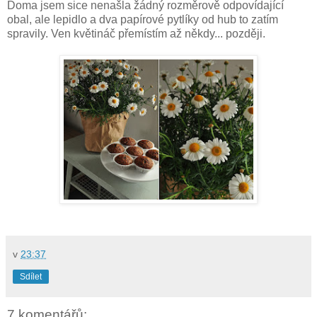
Doma jsem sice nenašla žádný rozměrově odpovídající
obal, ale lepidlo a dva papírové pytlíky od hub to zatím
spravily. Ven květináč přemístím až někdy... později.
v
23:37
Sdílet
7 komentářů: