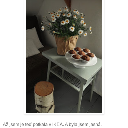
Až jsem je teď potkala v IKEA. A byla jsem jasná.