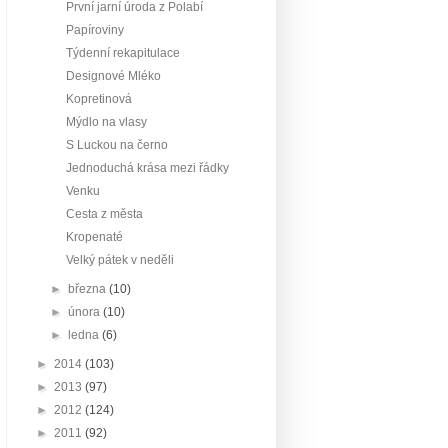
První jarní úroda z Polabí
Papíroviny
Týdenní rekapitulace
Designové Mléko
Kopretinová
Mýdlo na vlasy
S Luckou na černo
Jednoduchá krása mezi řádky
Venku
Cesta z města
Kropenaté
Velký pátek v neděli
►
března
(10)
►
února
(10)
►
ledna
(6)
►
2014
(103)
►
2013
(97)
►
2012
(124)
►
2011
(92)