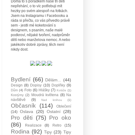
Doma to s pořádkem naše tři děti
nepřehání, o to víc potřebuji mít
hezky po svém alespoň na fotkách.
Jsem na Instagramu i Facebooku a
ráda si přečtu, co vás přivedlo právě
sem - jestli mé koketování s
designem, s psaním, naše malé
podkroví, nějaké tvoření, nadprůměr
dětí nebo manželova nemoc. A nebo
jakékoliv dobré zprávy, těch není
nikdy dost.
Bydlení
(66)
Dělám...
(44)
Design
(8)
Dopisy
(10)
Doplňky
(9)
Foto
(6)
Hlášky
(7)
Dům
(4)
Koláže
(1)
Moudrá květena
(8)
Na
Kostýmy
(2)
návštěvě
(9)
Nad knihou
(1)
Občasník
(114)
Oblečení
Oslava
(20)
Ostatní
(28)
(14)
Pro děti
(75)
Pro oko
(86)
Realizace
(8)
Retro
(15)
Rodina
(92)
Tipy
(23)
Tipy