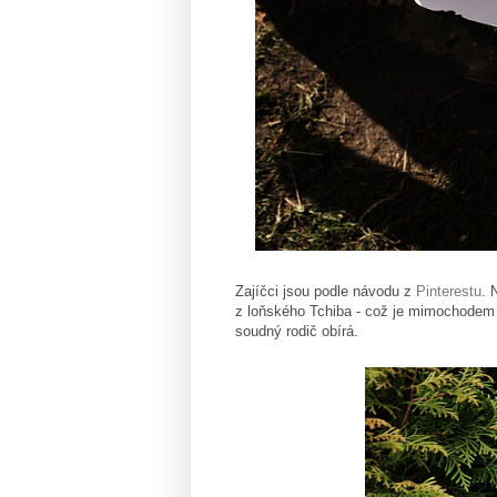
Zajíčci jsou podle návodu z
Pinterestu
. 
z loňského Tchiba - což je mimochodem v
soudný rodič obírá.