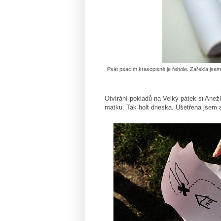
Psát psacím krasopisně je řehole. Zařekla jsem
Otvírání pokladů na Velký pátek si Anež
matku. Tak holt dneska. Ušetřena jsem a