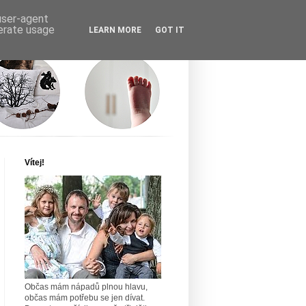
 user-agent
nerate usage
LEARN MORE
GOT IT
Vítej!
Občas mám nápadů plnou hlavu,
občas mám potřebu se jen dívat.