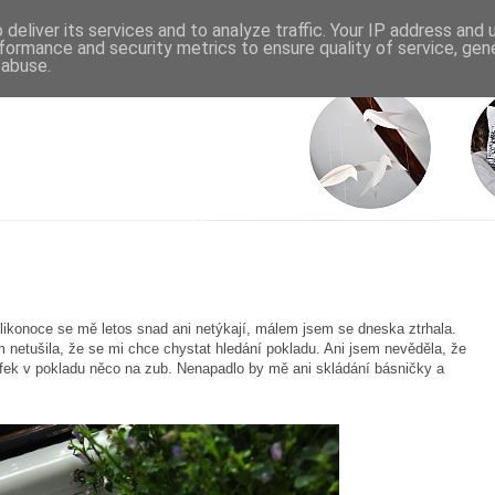
deliver its services and to analyze traffic. Your IP address and
formance and security metrics to ensure quality of service, ge
 abuse.
likonoce se mě letos snad ani netýkají, málem jsem se dneska ztrhala.
m netušila, že se mi chce chystat hledání pokladu. Ani jsem nevěděla, že
ífek v pokladu něco na zub. Nenapadlo by mě ani skládání básničky a