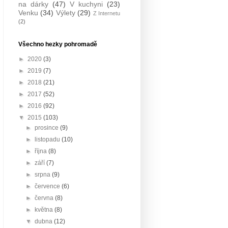
na dárky
(47)
V kuchyni
(23)
Venku
(34)
Výlety
(29)
Z Internetu
(2)
Všechno hezky pohromadě
►
2020
(3)
►
2019
(7)
►
2018
(21)
►
2017
(52)
►
2016
(92)
▼
2015
(103)
►
prosince
(9)
►
listopadu
(10)
►
října
(8)
►
září
(7)
►
srpna
(9)
►
července
(6)
►
června
(8)
►
května
(8)
▼
dubna
(12)