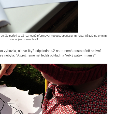
 se, že potřetí to už rozhodně přepisovat nebudu, upadla by mi ruka. Učitelé na prvním
stupni jsou masochisti!
ka vybavila, ale ve čtyři odpoledne už na to nemá dostatečně aktivní
le nebyla: "A proč jsme nehledali poklad na Velký pátek, mami?"