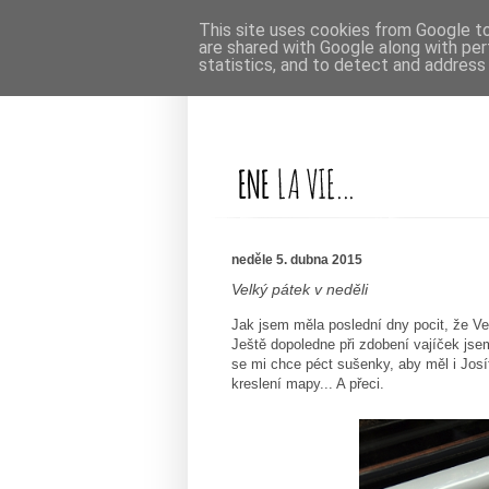
This site uses cookies from Google to 
are shared with Google along with per
statistics, and to detect and address
neděle 5. dubna 2015
Velký pátek v neděli
Jak jsem měla poslední dny pocit, že Ve
Ještě dopoledne při zdobení vajíček jse
se mi chce péct sušenky, aby měl i Jos
kreslení mapy... A přeci.