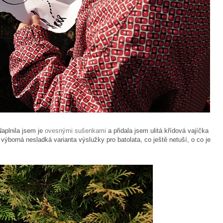
Naplnila jsem je
ovesnými sušenkami
a přidala jsem ulitá křídová vajíčka
ýborná nesladká varianta výslužky pro batolata, co ještě netuší, o co je