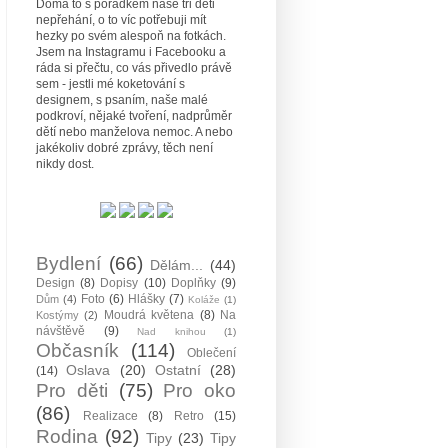
Doma to s pořádkem naše tři děti
nepřehání, o to víc potřebuji mít
hezky po svém alespoň na fotkách.
Jsem na Instagramu i Facebooku a
ráda si přečtu, co vás přivedlo právě
sem - jestli mé koketování s
designem, s psaním, naše malé
podkroví, nějaké tvoření, nadprůměr
dětí nebo manželova nemoc. A nebo
jakékoliv dobré zprávy, těch není
nikdy dost.
Bydlení
(66)
Dělám...
(44)
Design
(8)
Dopisy
(10)
Doplňky
(9)
Foto
(6)
Hlášky
(7)
Dům
(4)
Koláže
(1)
Moudrá květena
(8)
Na
Kostýmy
(2)
návštěvě
(9)
Nad knihou
(1)
Občasník
(114)
Oblečení
Oslava
(20)
Ostatní
(28)
(14)
Pro děti
(75)
Pro oko
(86)
Realizace
(8)
Retro
(15)
Rodina
(92)
Tipy
(23)
Tipy