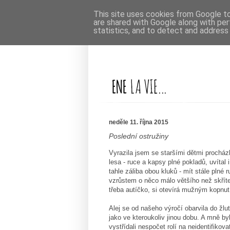
This site uses cookies from Google to 
are shared with Google along with per
statistics, and to detect and address
neděle 11. října 2015
Poslední ostružiny
Vyrazila jsem se staršími dětmi prochá
lesa - ruce a kapsy plné pokladů, uvítal
tahle záliba obou kluků - mít stále plné r
vzrůstem o něco málo většího než skřítek
třeba autíčko, si otevírá mužným kopnut
Alej se od našeho výročí obarvila do žl
jako ve kteroukoliv jinou dobu. A mně b
vystřídali nespočet rolí na neidentifikov