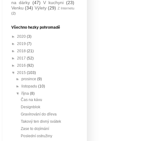
na dárky
(47)
V kuchyni
(23)
Venku
(34)
Výlety
(29)
Z Internetu
(2)
Všechno hezky pohromadě
►
2020
(3)
►
2019
(7)
►
2018
(21)
►
2017
(52)
►
2016
(92)
▼
2015
(103)
►
prosince
(9)
►
listopadu
(10)
▼
října
(8)
Čas na kávu
Designblok
Gravírování do dřeva
Takový ten divný svátek
Zase to dojímání
Poslední ostružiny