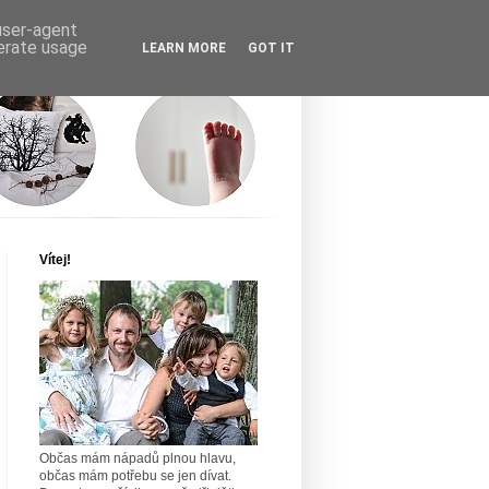
 user-agent
nerate usage
LEARN MORE
GOT IT
Vítej!
Občas mám nápadů plnou hlavu,
občas mám potřebu se jen dívat.