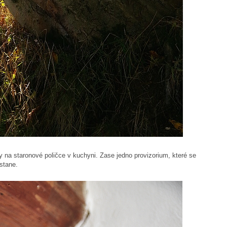
 na staronové poličce v kuchyni. Zase jedno provizorium, které se
stane.